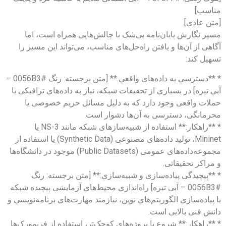
مناسب]
[متن عادی]
مسیر نگارش پایان‌نامه بی‌شک با چالش‌هایی همراه است، اما
آگاهی از آن‌ها و یافتن راه‌حل‌های مناسب، می‌تواند این مسیر را
تسهیل کند:
* **دسترسی به داده‌های واقعی:** [متن برجسته: رنگ #0056B3 –
آبی تیره] در بسیاری از تحقیقات شبکه، نیاز به داده‌های ترافیکی یا
حملات واقعی وجود دارد که به دلیل مسائل حریم خصوصی یا
محرمانگی، دسترسی به آن‌ها دشوار است.
* **راهکار:** استفاده از شبیه‌سازهای شبکه مانند NS-3 یا
Mininet، تولید داده‌های مصنوعی (Synthetic Data) یا استفاده از
مجموعه‌داده‌های عمومی (Public Datasets) موجود در دانشگاه‌ها
و مراکز تحقیقاتی.
* **پیچیدگی پیاده‌سازی و شبیه‌سازی:** [متن برجسته: رنگ
#0056B3 – آبی تیره] راه‌اندازی محیط‌های آزمایشی پیچیده شبکه
یا پیاده‌سازی الگوریتم‌های نوین، نیازمند مهارت‌های برنامه‌نویسی و
دانش فنی بالایی است.
* **راهکار:** شروع با پروژه‌های کوچک‌تر، استفاده از فریمورک‌ها