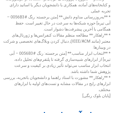
و کتابخانه‌های آماده، همکاری با دانشجویان دیگر یا اساتید دارای
تجربه عملی.
* **به‌روزرسانی مداوم دانش:** [متن برجسته: رنگ #0056B3 –
آبی تیره] حوزه شبکه‌ها به سرعت در حال تغییر است. حفظ
همگامی با آخرین پیشرفت‌ها دشوار است.
* **راهکار:** مطالعه منظم مقالات کنفرانس‌ها و ژورنال‌های
معتبر (مانند IEEE/ACM), دنبال کردن وبلاگ‌های تخصصی و شرکت
در وبینارها.
* **انتخاب ابزار مناسب:** [متن برجسته: رنگ #0056B3 – آبی
تیره] از ابزارهای شبیه‌سازی گرفته تا پلتفرم‌های تحلیل داده،
انتخاب ابزار مناسب می‌تواند تأثیر زیادی بر کیفیت و سرعت
پژوهش شما داشته باشد.
* **راهکار:** مشورت با استاد راهنما و دانشجویان باتجربه، بررسی
ابزارهای رایج در مقالات مشابه و تست‌های اولیه با ابزارهای
مختلف.
[پایان بلوک رنگی]