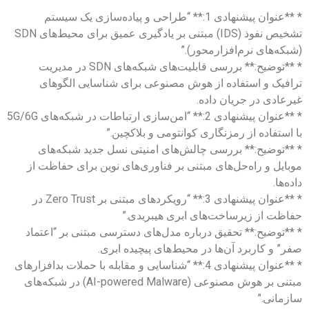
* **عنوان پیشنهادی 1:** “طراحی و پیاده‌سازی یک سیستم
تشخیص نفوذ (IDS) مبتنی بر یادگیری عمیق برای محیط‌های SDN
(شبکه‌های نرم‌افزارمحور).”
* **توضیح:** بررسی قابلیت‌های شبکه‌های SDN در مدیریت
ترافیک و استفاده از هوش مصنوعی برای شناسایی الگوهای
غیرعادی در جریان داده.
* **عنوان پیشنهادی 2:** “امن‌سازی ارتباطات در شبکه‌های 5G/6G
با استفاده از رمزنگاری کوانتومی و بلاکچین.”
* **توضیح:** بررسی چالش‌های امنیتی نسل جدید شبکه‌های
موبایل و راه‌حل‌های مبتنی بر فناوری‌های نوین برای حفاظت از
داده‌ها.
* **عنوان پیشنهادی 3:** “رویکردهای مبتنی بر Zero Trust در
حفاظت از زیرساخت‌های ابری هیبریدی.”
* **توضیح:** تحقیق درباره مدل‌های دسترسی مبتنی بر “اعتماد
صفر” و کاربرد آن‌ها در محیط‌های پیچیده ابری.
* **عنوان پیشنهادی 4:** “شناسایی و مقابله با حملات بدافزارهای
مبتنی بر هوش مصنوعی (AI-powered Malware) در شبکه‌های
سازمانی.”