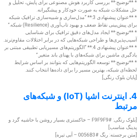
* **توضیح:** بررسی کاربرد هوش مصنوعی برای پایش، تحلیل و
حل مشکلات شبکه به صورت خودکار و پیشگیرانه.
* **عنوان پیشنهادی 3:** “مدل‌سازی و شبیه‌سازی ترافیک شبکه
برای پیش‌بینی نقاط ضعف و بهبود تاب‌آوری (Resilience) شبکه.”
* **توضیح:** ایجاد مدل‌های دقیق ترافیک برای شناسایی
آسیب‌پذیری‌ها و طراحی شبکه‌هایی که در برابر اختلالات مقاوم‌ترند.
* **عنوان پیشنهادی 4:** “الگوریتم‌های مسیریابی تطبیقی مبتنی بر
یادگیری ماشین برای شبکه‌های با پهنای باند متغیر.”
* **توضیح:** توسعه الگوریتم‌هایی که بتوانند بر اساس شرایط
لحظه‌ای شبکه، بهترین مسیر را برای داده‌ها انتخاب کنند.
[پایان بلوک رنگی]
4. اینترنت اشیا (IoT) و شبکه‌های
مرتبط
[بلوک رنگی: #F9F9F9 – خاکستری بسیار روشن با حاشیه گرد و
پدینگ مناسب]
[متن برجسته: رنگ #0056B3 – آبی تیره]