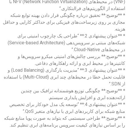
(VNF) در محیط‌های NFV (Network Function Virtualization) با
استفاده از الگوریتم‌های فراابتکاری.”
* **توضیح:** تحقیق درباره چگونگی قرار دادن بهینه توابع شبکه
مجازی بر روی زیرساخت‌های فیزیکی برای حداکثر کارایی و حداقل
هزینه.
* **عنوان پیشنهادی 2:** “طراحی یک چارچوب امنیتی برای
شبکه‌های مبتنی بر سرویس‌دهی (Service-based Architecture)
در محیط‌های Cloud-Native.”
* **توضیح:** بررسی چالش‌های امنیتی میکرو سرویس‌ها و
کانتینرها در محیط ابری و ارائه راهکارهای دفاعی.
* **عنوان پیشنهادی 3:** “مدیریت بارگذاری (Load Balancing) و
قابلیت تحمل خطا در محیط‌های چند ابری (Multi-Cloud) با استفاده
از SDN.”
* **توضیح:** چگونگی توزیع هوشمندانه ترافیک بین چندین
ارائه‌دهنده ابری و افزایش پایداری سیستم.
* **عنوان پیشنهادی 4:** “توسعه یک مدل خودکار برای تخصیص
منابع شبکه برای کاربردهای ابری با نیازهای متغیر QoS.”
* **توضیح:** طراحی سیستمی که بتواند به صورت پویا منابع شبکه
را بر اساس نیازهای کیفیت سرویس برنامه‌های ابری تنظیم کند.