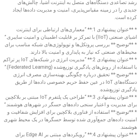
رشد تصاعدی دستگاه‌های متصل به اینترنت اشیا، چالش‌های
جدیدی را در زمینه مقیاس‌پذیری، امنیت و مدیریت داده‌ها ایجاد
کرده است.
* **عنوان پیشنهادی 1:** “معماری‌های ارتباطی برای اینترنت
اشیای صنعتی (IIoT) با تمرکز بر قابلیت اطمینان و امنیت سایبری.”
* **توضیح:** بررسی پروتکل‌ها و توپولوژی‌های شبکه مناسب برای
محیط‌های صنعتی که نیاز به پایداری و امنیت بالا دارند.
* **عنوان پیشنهادی 2:** “مدیریت انرژی در شبکه‌های IoT پر تراکم
با استفاده از روش‌های یادگیری توزیع‌شده (Federated Learning).”
* **توضیح:** تحقیق درباره چگونگی بهینه‌سازی مصرف انرژی
دستگاه‌های IoT در عین حفظ حریم خصوصی داده‌ها از طریق
یادگیری توزیع‌شده.
* **عنوان پیشنهادی 3:** “طراحی یک پلتفرم IoT مبتنی بر بلاکچین
برای مدیریت و اعتبار سنجی داده‌های حسگر در شهرهای هوشمند.”
* **توضیح:** استفاده از فناوری بلاکچین برای افزایش شفافیت و
امنیت داده‌های جمع‌آوری شده توسط حسگرها در یک محیط شهری
هوشمند.
* **عنوان پیشنهادی 4:** “رویکردهای مبتنی بر Edge AI برای