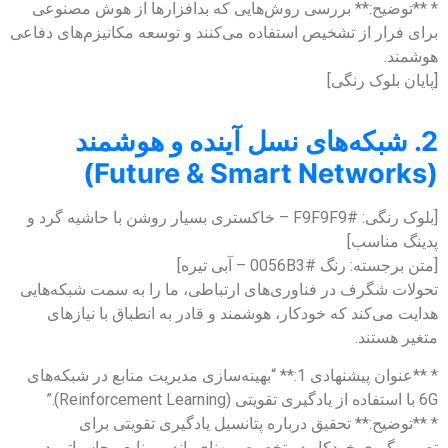
* **توضیح:** بررسی روش‌هایی که بدافزارها از هوش مصنوعی
برای فرار از تشخیص استفاده می‌کنند و توسعه مکانیزم‌های دفاعی
هوشمند.
[پایان بلوک رنگی]
2. شبکه‌های نسل آینده و هوشمند
(Future & Smart Networks)
[بلوک رنگی: #F9F9F9 – خاکستری بسیار روشن با حاشیه گرد و
پدینگ مناسب]
[متن برجسته: رنگ #0056B3 – آبی تیره]
تحولات شگرف در فناوری‌های ارتباطی، ما را به سمت شبکه‌هایی
هدایت می‌کند که خودکار، هوشمند و قادر به انطباق با نیازهای
متغیر هستند.
* **عنوان پیشنهادی 1:** “بهینه‌سازی مدیریت منابع در شبکه‌های
6G با استفاده از یادگیری تقویتی (Reinforcement Learning).”
* **توضیح:** تحقیق درباره پتانسیل یادگیری تقویتی برای
تصمیم‌گیری خودکار در تخصیص پهنای باند و منابع محاسباتی در