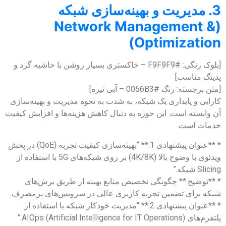
3. مدیریت و بهینه‌سازی شبکه
(Network Management &
Optimization)
[بلوک رنگی: #F9F9F9 – خاکستری بسیار روشن با حاشیه گرد و
پدینگ مناسب]
[متن برجسته: رنگ #0056B3 – آبی تیره]
کارایی و پایداری یک شبکه، به شدت به نحوه مدیریت و بهینه‌سازی
آن وابسته است. این حوزه به دنبال کاهش هزینه‌ها و افزایش کیفیت
خدمات است.
* **عنوان پیشنهادی 1:** “بهینه‌سازی کیفیت تجربه (QoE) در پخش
ویدئوی با وضوح بالا (4K/8K) بر روی شبکه‌های 5G با استفاده از
Slicing شبکه.”
* **توضیح:** چگونگی تخصیص منابع بهینه از طریق برش‌های
شبکه برای تضمین تجربه کاربری عالی در سرویس‌های پرمصرف.
* **عنوان پیشنهادی 2:** “مدیریت خودکار شبکه با استفاده از
پلتفرم‌های AIOps (Artificial Intelligence for IT Operations).”