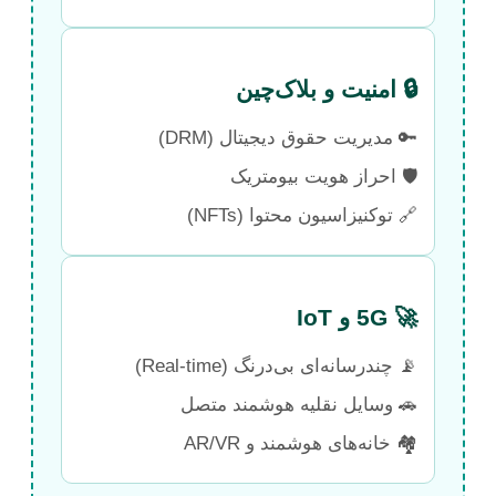
🔒 امنیت و بلاک‌چین
🔑 مدیریت حقوق دیجیتال (DRM)
🛡️ احراز هویت بیومتریک
🔗 توکنیزاسیون محتوا (NFTs)
🚀 5G و IoT
📡 چندرسانه‌ای بی‌درنگ (Real-time)
🚗 وسایل نقلیه هوشمند متصل
🏘️ خانه‌های هوشمند و AR/VR