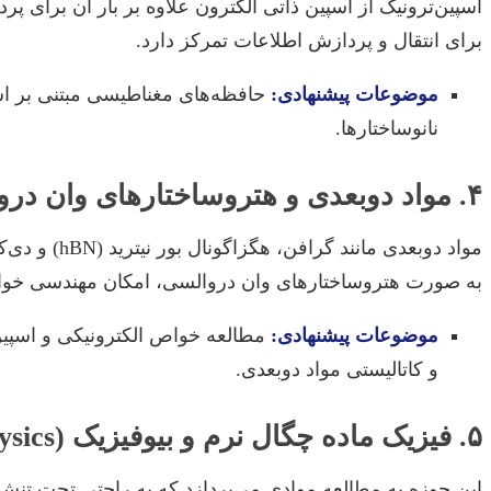
اسپین‌ترونیک از اسپین ذاتی الکترون علاوه بر بار آن برای پ
برای انتقال و پردازش اطلاعات تمرکز دارد.
موضوعات پیشنهادی:
حافظه‌های مغناطیسی مبتنی بر اسپی
نانوساختارها.
۴. مواد دوبعدی و هتروساختارهای وان دروالسی (2D Materials & van der Waals Heterostructures)
به صورت هتروساختارهای وان دروالسی، امکان مهندسی خواص
موضوعات پیشنهادی:
و کاتالیستی مواد دوبعدی.
۵. فیزیک ماده چگال نرم و بیوفیزیک (Soft Condensed Matter Physics & Biophysics)
این حوزه به مطالعه موادی می‌پردازد که به راحتی تحت تنش‌ه