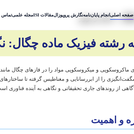
صفحه اصلی
انجام پایان‌نامه
نگارش پروپوزال
مقالات ISI
مجله علمی
تماس ب
گال + جدید و بروز
ه رشته فیزیک ماده چگال: نگ
 ماکروسکوپی و میکروسکوپی مواد را در فازهای چگال مانند ج
 شگفت‌انگیزی را از ابررسانایی و مغناطیس گرفته تا ساختارهای
 آگاهی از روندهای جاری تحقیقاتی و نگاهی به آینده فناوری ا
ه و اهمیت