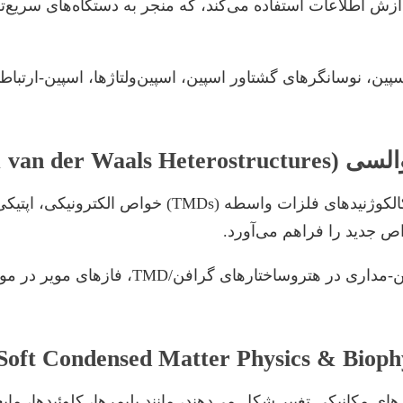
ردازش اطلاعات استفاده می‌کند، که منجر به دستگاه‌های سریع‌ت
ن، نوسانگرهای گشتاور اسپین، اسپین‌ولتاژها، اسپین-ارتباطا
مواد دوبعدی مانند گرافن، هگزاگونال بور نیترید (hBN)
 جدید را فراهم می‌آورد.
مطالعه خواص الکترونیکی و اسپین-مدار
ای مکانیکی تغییر شکل می‌دهند، مانند پلیمرها، کلوئیدها، م