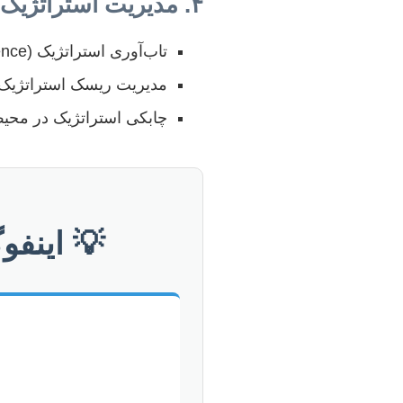
۴. مدیریت استراتژیک در شرایط عدم قطعیت
تاب‌آوری استراتژیک (Strategic Resilience) و آمادگی در برابر بحران‌ها.
مدیریت ریسک استراتژیک 
چابکی استراتژیک در محیط‌های پوی
💡 اینف