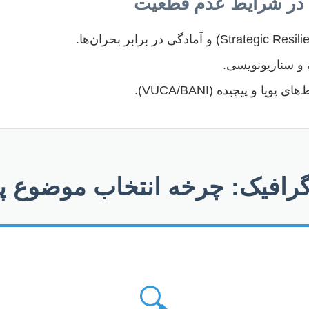
و سناریونویسی.
ا و پیچیده (VUCA/BANI).
وگرافیک: چرخه انتخاب موضوع 
🔍