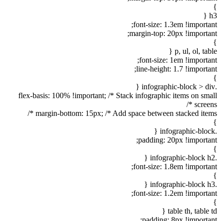
}
h3 {
font-size: 1.3em !important;
margin-top: 20px !important;
}
p, ul, ol, table {
font-size: 1em !important;
line-height: 1.7 !important;
}
.infographic-block > div {
flex-basis: 100% !important; /* Stack infographic items on small
screens */
margin-bottom: 15px; /* Add space between stacked items */
}
.infographic-block {
padding: 20px !important;
}
.infographic-block h2 {
font-size: 1.8em !important;
}
.infographic-block h3 {
font-size: 1.2em !important;
}
table th, table td {
padding: 8px !important;