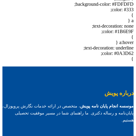
background-color: #FDFDFD;
color: #333;
}
a {
text-decoration: none;
color: #1B6E9F;
}
a:hover {
text-decoration: underline;
color: #0A3D62;
}
درباره پویش
موسسه انجام پایان نامه پویش
، متخصص در ارائه خدمات نگارش پروپوزال،
پایان‌نامه و رساله دکتری. ما راهنمای شما در مسیر موفقیت تحصیلی
هستیم.