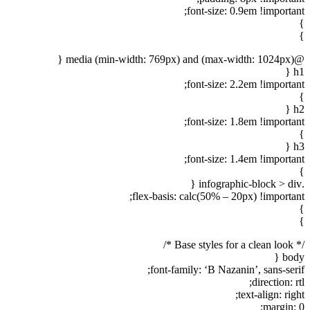
font-size: 0.9em !important;
}
}
@media (min-width: 769px) and (max-width: 1024px) {
h1 {
font-size: 2.2em !important;
}
h2 {
font-size: 1.8em !important;
}
h3 {
font-size: 1.4em !important;
}
.infographic-block > div {
flex-basis: calc(50% – 20px) !important;
}
}
/* Base styles for a clean look */
body {
font-family: ‘B Nazanin’, sans-serif;
direction: rtl;
text-align: right;
margin: 0;