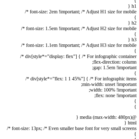
}
h1 {
font-size: 2em !important; /* Adjust H1 size for mobile */
}
h2 {
font-size: 1.5em !important; /* Adjust H2 size for mobile */
}
h3 {
font-size: 1.1em !important; /* Adjust H3 size for mobile */
}
div[style*=”display: flex”] { /* For infographic container */
flex-direction: column;
gap: 1.5em !important;
}
div[style*=”flex: 1 1 45%”] { /* For infographic items */
min-width: unset !important;
width: 100% !important;
flex: none !important;
}
}
@media (max-width: 480px) {
html {
font-size: 13px; /* Even smaller base font for very small screens */
}