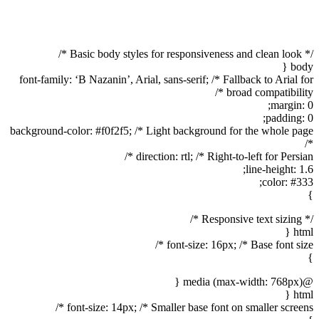
/* Basic body styles for responsiveness and clean look */
body {
font-family: ‘B Nazanin’, Arial, sans-serif; /* Fallback to Arial for
broad compatibility */
margin: 0;
padding: 0;
background-color: #f0f2f5; /* Light background for the whole page
*/
direction: rtl; /* Right-to-left for Persian */
line-height: 1.6;
color: #333;
}
/* Responsive text sizing */
html {
font-size: 16px; /* Base font size */
}
@media (max-width: 768px) {
html {
font-size: 14px; /* Smaller base font on smaller screens */