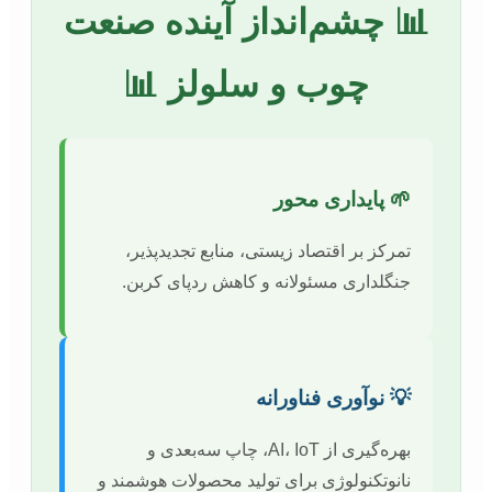
📊 چشم‌انداز آینده صنعت
چوب و سلولز 📊
🌱 پایداری محور
تمرکز بر اقتصاد زیستی، منابع تجدیدپذیر،
جنگلداری مسئولانه و کاهش ردپای کربن.
💡 نوآوری فناورانه
بهره‌گیری از AI، IoT، چاپ سه‌بعدی و
نانوتکنولوژی برای تولید محصولات هوشمند و