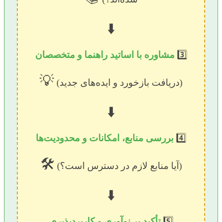
⬇️
3️⃣
مشاوره با اساتید راهنما و متخصصان
💡
(دریافت بازخورد و ایده‌های جدید)
⬇️
4️⃣
بررسی منابع، امکانات و محدودیت‌ها
🛠️
(آیا منابع لازم در دسترس است؟)
⬇️
5️⃣
تأکید بر نوآوری و کاربردپذیری