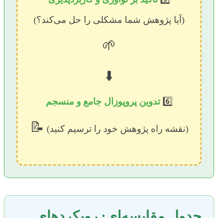
(آیا پژوهش شما مشکلی را حل می‌کند؟)
🌱
⬇️
6️⃣
تدوین پروپوزال جامع و منسجم
📝
(نقشه راه پژوهش خود را ترسیم کنید)
جدول مقایسه‌ای: رویکردهای