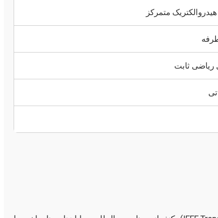
 هیدروالکتریک متمرکز
طرفه
ی ریاضی ثابت
تی