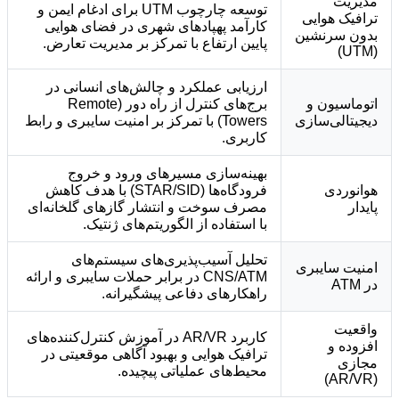
مدیریت
توسعه چارچوب UTM برای ادغام ایمن و
ترافیک هوایی
کارآمد پهپادهای شهری در فضای هوایی
بدون سرنشین
پایین ارتفاع با تمرکز بر مدیریت تعارض.
(UTM)
ارزیابی عملکرد و چالش‌های انسانی در
اتوماسیون و
برج‌های کنترل از راه دور (Remote
دیجیتالی‌سازی
Towers) با تمرکز بر امنیت سایبری و رابط
کاربری.
بهینه‌سازی مسیرهای ورود و خروج
هوانوردی
فرودگاه‌ها (STAR/SID) با هدف کاهش
پایدار
مصرف سوخت و انتشار گازهای گلخانه‌ای
با استفاده از الگوریتم‌های ژنتیک.
تحلیل آسیب‌پذیری‌های سیستم‌های
امنیت سایبری
CNS/ATM در برابر حملات سایبری و ارائه
در ATM
راهکارهای دفاعی پیشگیرانه.
واقعیت
کاربرد AR/VR در آموزش کنترل‌کننده‌های
افزوده و
ترافیک هوایی و بهبود آگاهی موقعیتی در
مجازی
محیط‌های عملیاتی پیچیده.
(AR/VR)