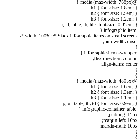
@media (max-width: 768px) {
h1 { font-size: 1.8em; }
h2 { font-size: 1.5em; }
h3 { font-size: 1.2em; }
p, ul, table, th, td { font-size: 0.95em; }
.infographic-item {
width: 100%; /* Stack infographic items on small screens */
min-width: unset;
}
.infographic-items-wrapper {
flex-direction: column;
align-items: center;
}
}
@media (max-width: 480px) {
h1 { font-size: 1.6em; }
h2 { font-size: 1.3em; }
h3 { font-size: 1.1em; }
p, ul, table, th, td { font-size: 0.9em; }
.infographic-container, table {
padding: 15px;
margin-left: 10px;
margin-right: 10px;
}
}