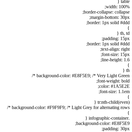
table {
width: 100%;
border-collapse: collapse;
margin-bottom: 30px;
border: 1px solid #ddd;
}
th, td {
padding: 15px;
border: 1px solid #ddd;
text-align: right;
font-size: 15px;
line-height: 1.6;
}
th {
background-color: #E8F5E9; /* Very Light Green */
font-weight: bold;
color: #1A5E2E;
font-size: 1.1em;
}
tr:nth-child(even) {
background-color: #F9F9F9; /* Light Grey for alternating rows */
}
.infographic-container {
background-color: #E8F5E9;
padding: 30px;