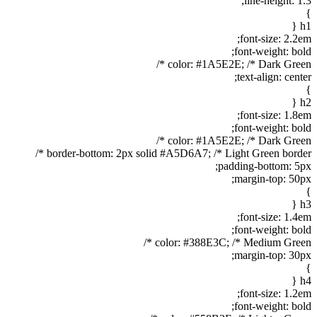
line-height: 1.3;
}
h1 {
font-size: 2.2em;
font-weight: bold;
color: #1A5E2E; /* Dark Green */
text-align: center;
}
h2 {
font-size: 1.8em;
font-weight: bold;
color: #1A5E2E; /* Dark Green */
border-bottom: 2px solid #A5D6A7; /* Light Green border */
padding-bottom: 5px;
margin-top: 50px;
}
h3 {
font-size: 1.4em;
font-weight: bold;
color: #388E3C; /* Medium Green */
margin-top: 30px;
}
h4 {
font-size: 1.2em;
font-weight: bold;