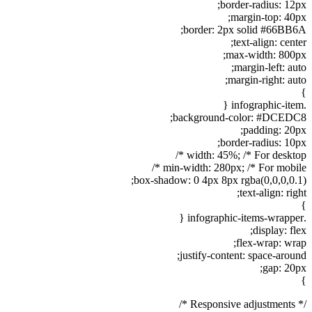
border-radius: 12px;
margin-top: 40px;
border: 2px solid #66BB6A;
text-align: center;
max-width: 800px;
margin-left: auto;
margin-right: auto;
}
.infographic-item {
background-color: #DCEDC8;
padding: 20px;
border-radius: 10px;
width: 45%; /* For desktop */
min-width: 280px; /* For mobile */
box-shadow: 0 4px 8px rgba(0,0,0,0.1);
text-align: right;
}
.infographic-items-wrapper {
display: flex;
flex-wrap: wrap;
justify-content: space-around;
gap: 20px;
}
/* Responsive adjustments */