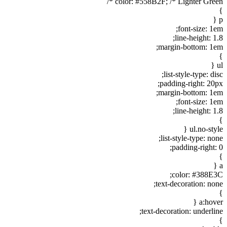
color: #558B2F; /* Lighter Green */
}
p {
font-size: 1em;
line-height: 1.8;
margin-bottom: 1em;
}
ul {
list-style-type: disc;
padding-right: 20px;
margin-bottom: 1em;
font-size: 1em;
line-height: 1.8;
}
ul.no-style {
list-style-type: none;
padding-right: 0;
}
a {
color: #388E3C;
text-decoration: none;
}
a:hover {
text-decoration: underline;
}