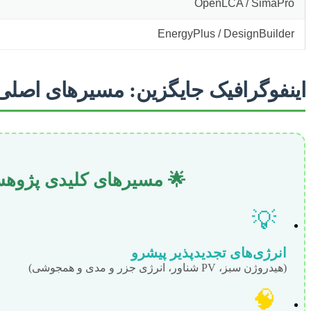
OpenLCA / SimaPro
EnergyPlus / DesignBuilder
اینفوگرافیک جایگزین: مسیرهای اصل
🌟 مسیرهای کلیدی پژوه
💡
انرژی‌های تجدیدپذیر پیشرو
(هیدروژن سبز، PV شناور، انرژی جزر و مدی و همجوشی)
🧠