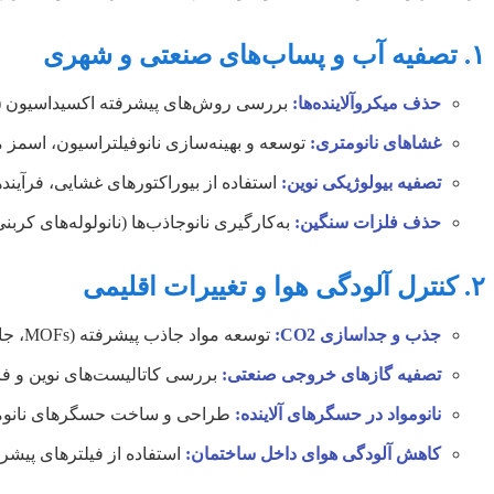
۱. تصفیه آب و پساب‌های صنعتی و شهری
حذف میکروآلاینده‌ها:
بررسی روش‌های پیشرفته اکسیداسیون (AOPs) برای حذف داروها، هورمون‌ها و آفت‌کش‌ها از منابع آبی
غشاهای نانومتری:
توسعه و بهینه‌سازی نانوفیلتراسیون، اسمز معکوس و غشاهای زیست
تصفیه بیولوژیکی نوین:
استفاده از بیوراکتورهای غشایی، فرآیندهای آناروبیک (UASB) و سیستم‌های تصفیه طبیعی (تالاب‌های 
حذف فلزات سنگین:
به‌کارگیری نانوجاذب‌ها (نانولوله‌های کرب
۲. کنترل آلودگی هوا و تغییرات اقلیمی
جذب و جداسازی CO2:
توسعه مواد جاذب پیشرفته (MOFs، جاذب‌های پلیمری) و فرآیندهای نوآورانه برای جداسازی و ذخیره کربن.
تصفیه گازهای خروجی صنعتی:
بررسی کاتالیست‌های نوین و فرآیندهای پلاسمای
نانومواد در حسگرهای آلاینده:
طراحی و ساخت حسگرهای نانومتری ب
کاهش آلودگی هوای داخل ساختمان:
استفاده از فیلترهای پیشر