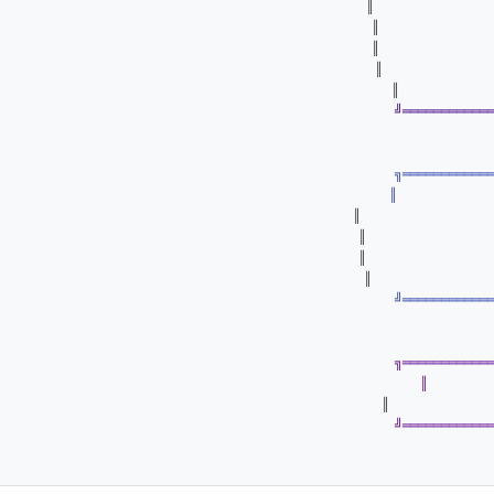
               ║
               ║
╚═══════════
╔═══════════
             
                 ║
                ║
╚═══════════
╔═══════════
         
╚═══════════