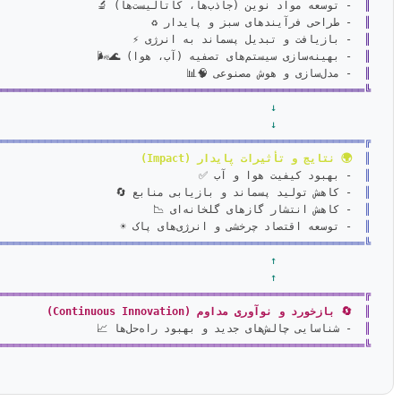
║  
- توسعه مواد نوین (جاذب‌ها، کاتالیست‌ها) 🔬                               ║

║  
- طراحی فرآیندهای سبز و پایدار ♻️                        

║  
- بازیافت و تبدیل پسماند به انرژی ⚡                     

║  
- بهینه‌سازی سیستم‌های تصفیه (آب، هوا) 🌊🌬️                              ║

║  
- مدل‌سازی و هوش مصنوعی 🧠📊                                          ║

═══════════════════════════════════════════════════════════╝
  ↓
  ↓
═══════════════════════════════════════════════════════════╗
║  
🌍 نتایج و تأثیرات پایدار (Impact)
                      ║
║  
- بهبود کیفیت هوا و آب ✅                                

║  
- کاهش تولید پسماند و بازیابی منابع 🔄                   

║  
- کاهش انتشار گازهای گلخانه‌ای 📉                                         ║

║  
- توسعه اقتصاد چرخشی و انرژی‌های پاک ☀️                                   ║

═══════════════════════════════════════════════════════════╝
  ↑
  ↑
═══════════════════════════════════════════════════════════╗
║  
🔄 بازخورد و نوآوری مداوم (Continuous Innovation)
       ║
║  
- شناسایی چالش‌های جدید و بهبود راه‌حل‌ها 📈                             ║

═══════════════════════════════════════════════════════════╝