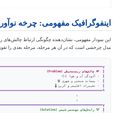
اینفوگرافیک مفهومی: چرخه نوآ
این نمودار مفهومی، نشان‌دهنده چگونگی ارتباط چالش‌های ز
مدل چرخشی است که در آن هر مرحله، مرحله بعدی را تقویت
═══════════════════════════════════════════════════════════╗
║  
🌱 چالش‌های زیست‌محیطی (Problem)
                          ║
║  
- آلودگی آب و هوا 💧💨                                   

║  
- پسماند صنعتی و شهری 🗑️                                 

║  
- تغییرات اقلیمی و کربن 🌡️                               

═══════════════════════════════════════════════════════════╝
  ↓
  ↓
═══════════════════════════════════════════════════════════╗
║  
💡 راه‌حل‌های مهندسی شیمی (Solution)
                      ║