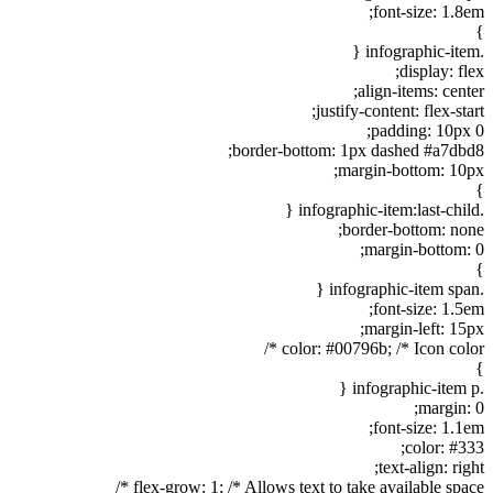
font-size: 1.8em;
}
.infographic-item {
display: flex;
align-items: center;
justify-content: flex-start;
padding: 10px 0;
border-bottom: 1px dashed #a7dbd8;
margin-bottom: 10px;
}
.infographic-item:last-child {
border-bottom: none;
margin-bottom: 0;
}
.infographic-item span {
font-size: 1.5em;
margin-left: 15px;
color: #00796b; /* Icon color */
}
.infographic-item p {
margin: 0;
font-size: 1.1em;
color: #333;
text-align: right;
flex-grow: 1; /* Allows text to take available space */