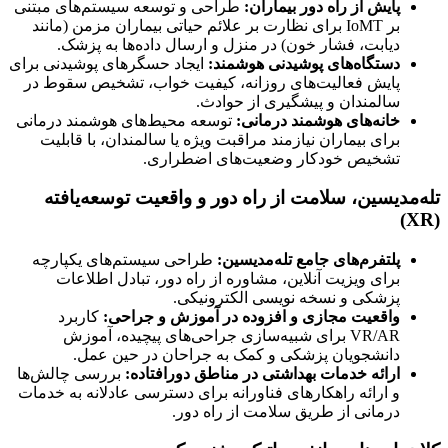
پایش از راه دور بیماران:
طراحی و توسعه سیستم‌های مبتنی
بر IoMT برای نظارت بر علائم حیاتی بیماران مزمن (مانند
دیابت، فشار خون) در منزل و ارسال داده‌ها به پزشک.
دستگاه‌های پوشیدنی هوشمند:
ایجاد حسگرهای پوشیدنی برای
پایش فعالیت‌های روزانه، کیفیت خواب، تشخیص سقوط در
سالمندان و پیشگیری از حوادث.
خانه‌های هوشمند درمانی:
توسعه محیط‌های هوشمند درمانی
برای بیماران نیازمند مراقبت ویژه یا سالمندان، با قابلیت
تشخیص خودکار وضعیت‌های اضطراری.
تله‌مدیسین، سلامت از راه دور و واقعیت توسعه‌یافته
(XR)
پلتفرم‌های جامع تله‌مدیسین:
طراحی سیستم‌های یکپارچه
برای ویزیت آنلاین، مشاوره از راه دور، تبادل اطلاعات
پزشکی و نسخه نویسی الکترونیکی.
واقعیت مجازی و افزوده در آموزش و جراحی:
کاربرد
VR/AR برای شبیه‌سازی جراحی‌های پیچیده، آموزش
دانشجویان پزشکی و کمک به جراحان در حین عمل.
ارائه خدمات بهداشتی در مناطق دورافتاده:
بررسی چالش‌ها
و ارائه راهکارهای فناورانه برای دسترسی عادلانه به خدمات
درمانی از طریق سلامت از راه دور.