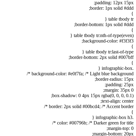
padding: 12px 15px;
border: 1px solid #ddd;
}
table tbody tr {
border-bottom: 1px solid #ddd;
}
table tbody tr:nth-of-type(even) {
background-color: #f3f3f3;
}
table tbody tr:last-of-type {
border-bottom: 2px solid #007bff;
}
.infographic-box {
background-color: #e0f7fa; /* Light blue background */
border-radius: 15px;
padding: 25px;
margin: 35px 0;
box-shadow: 0 4px 15px rgba(0, 0, 0, 0.1);
text-align: center;
border: 2px solid #00bcd4; /* Accent border */
}
.infographic-box h3 {
color: #00796b; /* Darker green for title */
margin-top: 0;
margin-bottom: 20px;