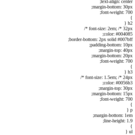
text-align: center;
margin-bottom: 30px;
font-weight: 700;
}
h2 {
font-size: 2em; /* 32px */
color: #004085;
border-bottom: 2px solid #007bff;
padding-bottom: 10px;
margin-top: 40px;
margin-bottom: 20px;
font-weight: 700;
}
h3 {
font-size: 1.5em; /* 24px */
color: #0056b3;
margin-top: 30px;
margin-bottom: 15px;
font-weight: 700;
}
p {
margin-bottom: 1em;
line-height: 1.9;
}
ul {