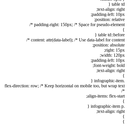
table td {
text-align: right;
padding-left: 10px;
position: relative;
padding-right: 150px; /* Space for pseudo-element */
}
table td::before {
content: attr(data-label); /* Use data-label for content */
position: absolute;
right: 15px;
width: 120px;
padding-left: 10px;
font-weight: bold;
text-align: right;
}
.infographic-item {
flex-direction: row; /* Keep horizontal on mobile too, but wrap text
*/
align-items: flex-start;
}
.infographic-item p {
text-align: right;
}
}