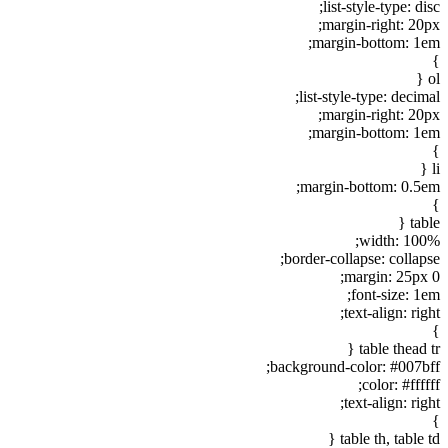
list-style-type: disc;
margin-right: 20px;
margin-bottom: 1em;
}
ol {
list-style-type: decimal;
margin-right: 20px;
margin-bottom: 1em;
}
li {
margin-bottom: 0.5em;
}
table {
width: 100%;
border-collapse: collapse;
margin: 25px 0;
font-size: 1em;
text-align: right;
}
table thead tr {
background-color: #007bff;
color: #ffffff;
text-align: right;
}
table th, table td {