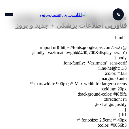
📞
موضوع و عنوان پایان نامه رشته مهندسی
فناوریی اطلاعات پزشکی + جدید و بروز
“`html
@import url(‘https://fonts.googleapis.com/css2?
family=Vazirmatn:wght@400;700&display=swap’);
body {
font-family: ‘Vazirmatn’, sans-serif;
line-height: 1.8;
color: #333;
margin: 0 auto;
max-width: 900px; /* Max width for larger screens */
padding: 20px;
background-color: #f8f9fa;
direction: rtl;
text-align: justify;
}
h1 {
font-size: 2.5em; /* 40px */
color: #0056b3;