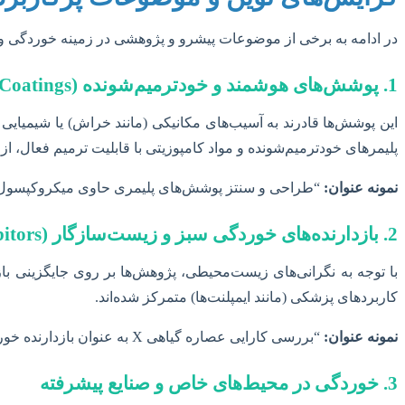
در ادامه به برخی از موضوعات پیشرو و پژوهشی در زمینه خوردگی و حف
1. پوشش‌های هوشمند و خودترمیم‌شونده (Smart and Self-Healing Coatings)
این پوشش‌ها قادرند به آسیب‌های مکانیکی (مانند خراش) یا شیمیایی 
پلیمرهای خودترمیم‌شونده و مواد کامپوزیتی با قابلیت ترمیم فعال، ا
نمونه عنوان:
“طراحی و سنتز پوشش‌های پلیمری حاوی میکروکپسول‌های
2. بازدارنده‌های خوردگی سبز و زیست‌سازگار (Green and Biocompatible Corrosion Inhibitors)
با توجه به نگرانی‌های زیست‌محیطی، پژوهش‌ها بر روی جایگزینی بازد
کاربردهای پزشکی (مانند ایمپلنت‌ها) متمرکز شده‌اند.
نمونه عنوان:
“بررسی کارایی عصاره گیاهی X به عنوان بازدارنده خوردگی سبز برای فولاد کربن در محیط‌های اسیدی.”
3. خوردگی در محیط‌های خاص و صنایع پیشرفته