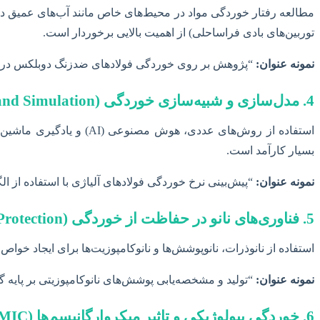
مطالعه رفتار خوردگی مواد در محیط‌های خاص مانند آب‌های عمیق دریا
توربین‌های بادی فراساحلی) از اهمیت بالایی برخوردار است.
نمونه عنوان:
“پژوهش بر روی خوردگی فولادهای ضدزنگ دوبلکس در محیط ش
4. مدل‌سازی و شبیه‌سازی خوردگی (Corrosion Modeling and Simulation)
بسیار کارآمد است.
نمونه عنوان:
“پیش‌بینی نرخ خوردگی فولادهای آلیاژی با استفاده از ا
5. فناوری‌های نانو در حفاظت از خوردگی (Nanotechnology in Corrosion Protection)
استفاده از نانوذرات، نانوپوشش‌ها و نانوکامپوزیت‌ها برای ایجاد
نمونه عنوان:
“تولید و مشخصه‌یابی پوشش‌های نانوکامپوزیتی بر پایه 
6. خوردگی بیولوژیکی و تاثیر میکروارگانیسم‌ها (Biocorrosion and Microbiological Influenced Corrosion – MIC)