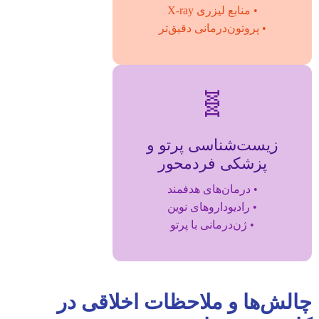
• منابع لیزری X-ray
• پروتون‌درمانی دقیق‌تر
🧬
زیست‌شناسی پرتو و
پزشکی فردمحور
• درمان‌های هدفمند
• رادیوداروهای نوین
• ژن‌درمانی با پرتو
چالش‌ها و ملاحظات اخلاقی در