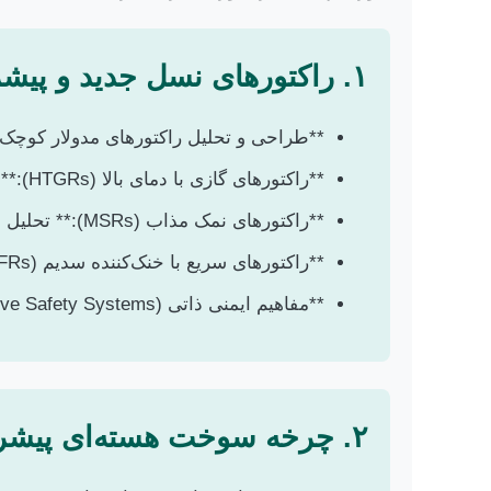
۱. راکتورهای نسل جدید و پیشرفته (Generation IV Reactors & SMRs)
**طراحی و تحلیل راکتورهای مدولار کوچک (SMRs):** بهینه‌سازی طراحی هسته، سیستم‌های خنک‌کننده پسیو، پویایی‌شناسی راک
**راکتورهای گازی با دمای بالا (HTGRs):** مطالعه چرخه سوخت، مواد مقاوم در برابر دمای بالا، کاربردهای صنعتی (هیدروژن‌سازی).
**راکتورهای نمک مذاب (MSRs):** تحلیل نوترونیک و ترموهیدرولیک، مدیریت پسماند درجا، مقاومت مواد در برابر خورندگی.
**راکتورهای سریع با خنک‌کننده سدیم (SFRs) یا سرب-بیسیموت (LFRs):** شبیه‌سازی ویژگی‌های نوترونیک، ایمنی ذاتی، انتقال حرارت با فلزات مایع.
**مفاهیم ایمنی ذاتی (Passive Safety Systems):** طراحی و تحلیل سیستم‌های ایمنی خودکار در شرایط بحرانی.
۲. چرخه سوخت هسته‌ای پیشرفته و مدیریت پسماند