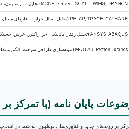
MCNP, Serpent, SCALE, WIMS, DRAGON (تحلیل شار نوترون، ضریب تکثیر، دوزیمتری)
RELAP, TRACE, CATHARE (تحلیل انتقال حرارت، فازهای سیال، ایمنی LOCA)
ANSYS, ABAQUS (تحلیل رفتار مکانیکی اجزا راکتور، خزش، خستگی)
MATLAB, Python libraries (بهینه‌سازی طراحی سوخت، الگوریتم‌های یادگیری ماشین برای پیش‌بینی)
وعات پایان نامه (با تمرکز بر 
کز بر روندهای جدید و فناوری‌های نوظهور، به شما در انتخا