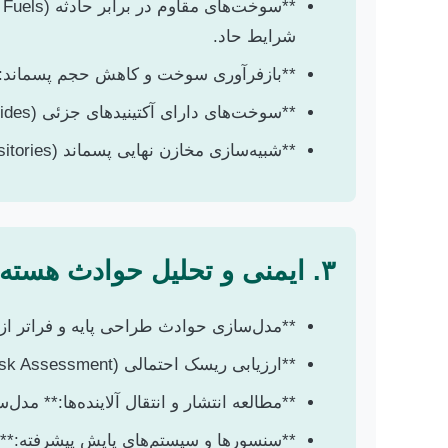
شرایط حاد.
**بازفرآوری سوخت و کاهش حجم پسماند:** 
**سوخت‌های دارای آکتینیدهای جزئی (Minor Actinides):** امکان‌سنجی استفاده از آکتینیدهای جزئی در راکتورها برای کاهش طول عمر پسماند.
**شبیه‌سازی مخازن نهایی پسماند (Geological Repositories):** تحلیل انتقال حرارت و نوکلیدهای رادیواکتیو در مخازن دائمی.
۳. ایمنی و تحلیل حوادث هسته‌ای
**مدل‌سازی حوادث طراحی پایه و فراتر از آن (DBA & BDBA):** تحلیل سناریوهای مختلف حادثه (مانند FA
**ارزیابی ریسک احتمالی (PRA – Probabilistic Risk Assessment):** توسعه مدل‌های PRA برای راکتورهای جدید یا موجود.
**مطالعه انتشار و انتقال آلاینده‌ها:** مدل‌
**سنسورها و سیستم‌های پایش پیشرفته:** 