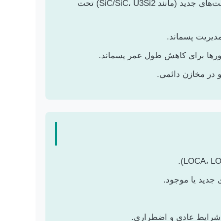
**سوخت‌های مقاوم در برابر حادثه (ATF – Accident Tolerant Fuels):** طراحی و شبیه‌سازی عملکرد سوخت‌های جدید (مانند SiC/SiC، U3Si2) تحت
دیریت پسماند.
 شرایط عادی و اضطراری.