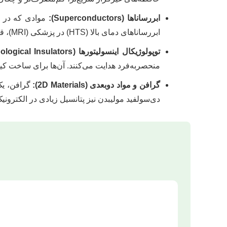
ابررساناها (Superconductors):
موادی که در دم
ابررساناهای دمای بالا (HTS) در پزشکی (MRI)، قطارهای مگلو و انتقال انرژی کاربرد دارند.
توپولوژیکال اینسولیتورها (Topological Insulators):
منحصربه‌فرد هدایت می‌کنند. آن‌ها برای ساخت کیو
گرافن و مواد دوبعدی (2D Materials):
گرافن، یک 
دی‌سولفید مولیبدن نیز پتانسیل زیادی در الکترونیک