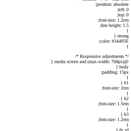
position: absolute;
left: 0;
top: 0;
font-size: 1.2em;
line-height: 1.5;
}
strong {
color: #34495E;
}
/* Responsive adjustments */
@media screen and (max-width: 768px) {
body {
padding: 15px;
}
h1 {
font-size: 2em;
}
h2 {
font-size: 1.5em;
}
h3 {
font-size: 1.2em;
}
th, td {