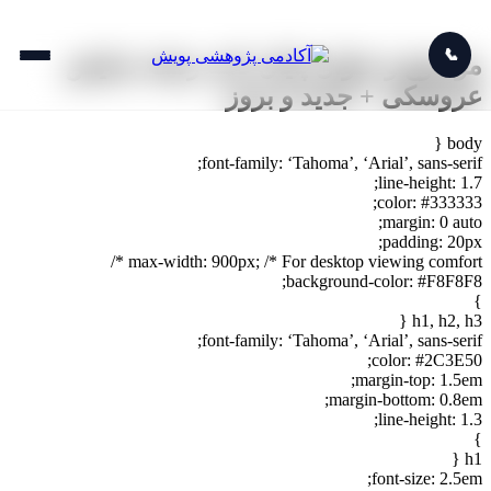
📞
موضوع و عنوان پایان نامه رشته نمایش
عروسکی + جدید و بروز
body {
font-family: ‘Tahoma’, ‘Arial’, sans-serif;
line-height: 1.7;
color: #333333;
margin: 0 auto;
padding: 20px;
max-width: 900px; /* For desktop viewing comfort */
background-color: #F8F8F8;
}
h1, h2, h3 {
font-family: ‘Tahoma’, ‘Arial’, sans-serif;
color: #2C3E50;
margin-top: 1.5em;
margin-bottom: 0.8em;
line-height: 1.3;
}
h1 {
font-size: 2.5em;