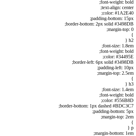
font-weight: bold;
text-align: center;
color: #1A2E40;
padding-bottom: 15px;
border-bottom: 2px solid #3498DB;
margin-top: 0;
}
h2 {
font-size: 1.8em;
font-weight: bold;
color: #34495E;
border-left: 6px solid #3498DB;
padding-left: 10px;
margin-top: 2.5em;
}
h3 {
font-size: 1.4em;
font-weight: bold;
color: #556B8D;
border-bottom: 1px dashed #BDC3C7;
padding-bottom: 5px;
margin-top: 2em;
}
p {
margin-bottom: 1em;