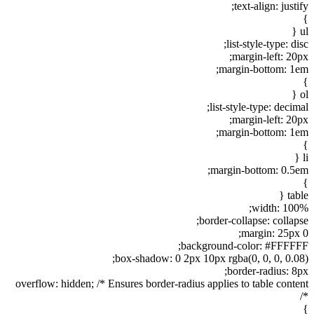
text-align: justify;
}
ul {
list-style-type: disc;
margin-left: 20px;
margin-bottom: 1em;
}
ol {
list-style-type: decimal;
margin-left: 20px;
margin-bottom: 1em;
}
li {
margin-bottom: 0.5em;
}
table {
width: 100%;
border-collapse: collapse;
margin: 25px 0;
background-color: #FFFFFF;
box-shadow: 0 2px 10px rgba(0, 0, 0, 0.08);
border-radius: 8px;
overflow: hidden; /* Ensures border-radius applies to table content
*/
}