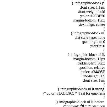
.infographic-block p {
font-size: 1.1em;
font-weight: bold;
color: #2C3E50;
margin-bottom: 15px;
text-align: center;
}
.infographic-block ul {
list-style-type: none;
padding-left: 0;
margin: 0;
}
.infographic-block ul li {
margin-bottom: 12px;
padding-left: 30px;
position: relative;
color: #34495E;
line-height: 1.5;
font-size: 1em;
}
.infographic-block ul li strong {
color: #1ABC9C; /* Teal for emphasis */
}
.infographic-block ul li::before {
content: ‘🌟’; /* Star icon */