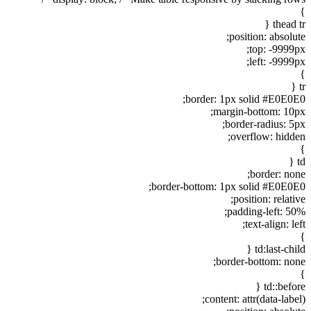
}
thead tr {
position: absolute;
top: -9999px;
left: -9999px;
}
tr {
border: 1px solid #E0E0E0;
margin-bottom: 10px;
border-radius: 5px;
overflow: hidden;
}
td {
border: none;
border-bottom: 1px solid #E0E0E0;
position: relative;
padding-left: 50%;
text-align: left;
}
td:last-child {
border-bottom: none;
}
td::before {
content: attr(data-label);