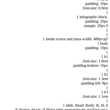
padding: 10px;
font-size: 0.9em;
}
.infographic-block {
padding: 20px;
margin: 20px 0;
}
}
@media screen and (max-width: 480px) {
body {
padding: 10px;
}
h1 {
font-size: 1.8em;
padding-bottom: 10px;
}
h2 {
font-size: 1.3em;
padding-left: 8px;
}
h3 {
font-size: 1.1em;
}
table, thead, tbody, th, td, tr {
display: block; /* Make table responsive by stacking rows */