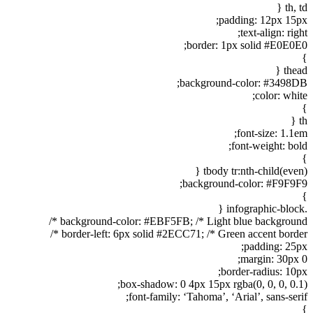
th, td {
padding: 12px 15px;
text-align: right;
border: 1px solid #E0E0E0;
}
thead {
background-color: #3498DB;
color: white;
}
th {
font-size: 1.1em;
font-weight: bold;
}
tbody tr:nth-child(even) {
background-color: #F9F9F9;
}
.infographic-block {
background-color: #EBF5FB; /* Light blue background */
border-left: 6px solid #2ECC71; /* Green accent border */
padding: 25px;
margin: 30px 0;
border-radius: 10px;
box-shadow: 0 4px 15px rgba(0, 0, 0, 0.1);
font-family: ‘Tahoma’, ‘Arial’, sans-serif;
}