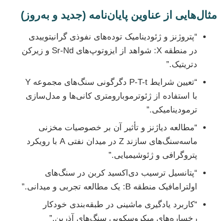
مثال‌هایی از عناوین پایان‌نامه (جدید و به‌روز)
“پتروژنز و ژئودینامیک توده‌های نفوذی گرانیتوییدی
در منطقه X: شواهد از ایزوتوپ‌های Sr-Nd و زیرکن
دتریتیک.”
“تعیین شرایط P-T-t دگرگونی سنگ‌های مجموعه Y
با استفاده از ژئوترموبارومتری کانی‌ها و مدل‌سازی
ترمودینامیکی.”
“مطالعه دیاژنز و تأثیر آن بر خصوصیات مخزنی
ماسه‌سنگ‌های سازند Z در میدان نفتی A با رویکرد
پتروگرافی و ژئوشیمیایی.”
“پتانسیل ترسیب دی‌اکسید کربن در سنگ‌های
اولترامافیک منطقه B: یک مطالعه تجربی و میدانی.”
“کاربرد یادگیری ماشینی در طبقه‌بندی خودکار
رخساره‌های میکروسکوپی سنگ‌های آذرین.”