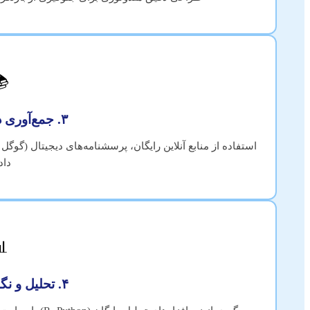

۳. جمع‌آوری داده کم‌هزینه
 فرم)، یا داده‌های ثانویه موجود. [لینک به روش های جمع آوری
ده]

۴. تحلیل و نگارش مستقل