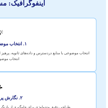
م‌هزینه و مؤثر)

۱. انتخاب موضوع هوشمندانه
ز نیاز به آزمایشگاه گران یا سفرهای پرهزینه. [لینک به صفحه
 پایان نامه]

۲. نگارش پروپوزال قوی
های پرهزینه. [لینک به راهنمای جامع پروپوزال]