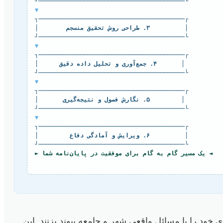
  └──────────────────────────────────────────┘
▼
  ┌──────────────────────────────────────────┐
  │          ۳. طراحی روش تحقیق منسجم        │
  └──────────────────────────────────────────┘
▼
  ┌──────────────────────────────────────────┐
  │       ۴. جمع‌آوری و تحلیل داده دقیق      │
  └──────────────────────────────────────────┘
▼
  ┌──────────────────────────────────────────┐
  │         ۵. نگارش فصول و نتیجه‌گیری       │
  └──────────────────────────────────────────┘
▼
  ┌──────────────────────────────────────────┐
  │          ۶. ویرایش و آمادگی دفاع         │
  └──────────────────────────────────────────┘
 در پایان‌نامه شما ►
خود را با مسائل واقعی شهر و جامعه پیوند بزنند. این