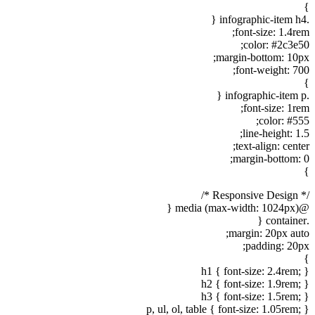
}
.infographic-item h4 {
font-size: 1.4rem;
color: #2c3e50;
margin-bottom: 10px;
font-weight: 700;
}
.infographic-item p {
font-size: 1rem;
color: #555;
line-height: 1.5;
text-align: center;
margin-bottom: 0;
}
/* Responsive Design */
@media (max-width: 1024px) {
.container {
margin: 20px auto;
padding: 20px;
}
h1 { font-size: 2.4rem; }
h2 { font-size: 1.9rem; }
h3 { font-size: 1.5rem; }
p, ul, ol, table { font-size: 1.05rem; }