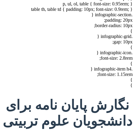
p, ul, ol, table { font-size: 0.95rem; }
table th, table td { padding: 10px; font-size: 0.9rem; }
.infographic-section {
padding: 20px;
border-radius: 10px;
}
.infographic-grid {
gap: 10px;
}
.infographic-icon {
font-size: 2.8rem;
}
.infographic-item h4 {
font-size: 1.15rem;
}
}
نگارش پایان نامه برای
دانشجویان علوم تربیتی