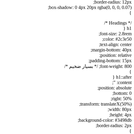
border-radius: 12px;
box-shadow: 0 4px 20px rgba(0, 0, 0, 0.07);
}
/* Headings */
h1 {
font-size: 2.8rem;
color: #2c3e50;
text-align: center;
margin-bottom: 40px;
position: relative;
padding-bottom: 15px;
font-weight: 800; /* بسیار ضخیم */
}
h1::after {
content: ”;
position: absolute;
bottom: 0;
right: 50%;
transform: translateX(50%);
width: 80px;
height: 4px;
background-color: #3498db;
border-radius: 2px;
}