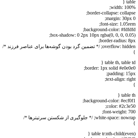
table {
width: 100%;
border-collapse: collapse;
margin: 30px 0;
font-size: 1.05rem;
background-color: #fdfdfd;
box-shadow: 0 2px 10px rgba(0, 0, 0, 0.05);
border-radius: 8px;
overflow: hidden; /* تضمین گرد بودن گوشه‌ها برای عناصر فرزند */
}
table th, table td {
border: 1px solid #e0e0e0;
padding: 15px;
text-align: right;
}
table th {
background-color: #ecf0f1;
color: #2c3e50;
font-weight: 700;
white-space: nowrap; /* جلوگیری از شکستن سرتیترها */
}
table tr:nth-child(even) {