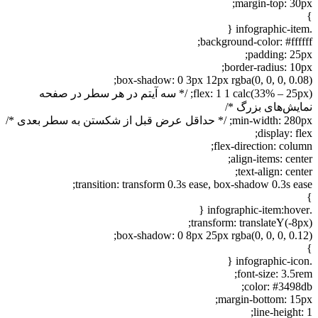
margin-top: 30px;
}
.infographic-item {
background-color: #ffffff;
padding: 25px;
border-radius: 10px;
box-shadow: 0 3px 12px rgba(0, 0, 0, 0.08);
flex: 1 1 calc(33% – 25px); /* سه آیتم در هر سطر در صفحه
نمایش‌های بزرگ */
min-width: 280px; /* حداقل عرض قبل از شکستن به سطر بعدی */
display: flex;
flex-direction: column;
align-items: center;
text-align: center;
transition: transform 0.3s ease, box-shadow 0.3s ease;
}
.infographic-item:hover {
transform: translateY(-8px);
box-shadow: 0 8px 25px rgba(0, 0, 0, 0.12);
}
.infographic-icon {
font-size: 3.5rem;
color: #3498db;
margin-bottom: 15px;
line-height: 1;