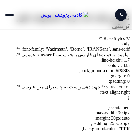
📞
نگارش پایان نامه برای دانشجویان علوم
تربیتی
/* Base Styles */
body {
font-family: ‘Vazirmatn’, ‘Borna’, ‘IRANSans’, sans-serif; /*
اولویت با فونت‌های فارسی رایج، سپس sans-serif عمومی */
line-height: 1.7;
color: #333;
background-color: #f8f8f8;
margin: 0;
padding: 0;
direction: rtl; /* جهت‌دهی راست به چپ برای متن فارسی */
text-align: right;
}
.container {
max-width: 900px;
margin: 30px auto;
padding: 25px 25px;
background-color: #ffffff;