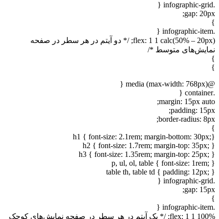
.infographic-grid {
gap: 20px;
}
.infographic-item {
flex: 1 1 calc(50% – 20px); /* دو آیتم در هر سطر در صفحه
نمایش‌های متوسط */
}
}
@media (max-width: 768px) {
.container {
margin: 15px auto;
padding: 15px;
border-radius: 8px;
}
h1 { font-size: 2.1rem; margin-bottom: 30px;}
h2 { font-size: 1.7rem; margin-top: 35px; }
h3 { font-size: 1.35rem; margin-top: 25px; }
p, ul, ol, table { font-size: 1rem; }
table th, table td { padding: 12px; }
.infographic-grid {
gap: 15px;
}
.infographic-item {
flex: 1 1 100%; /* یک آیتم در هر سطر در صفحه نمایش‌های کوچک