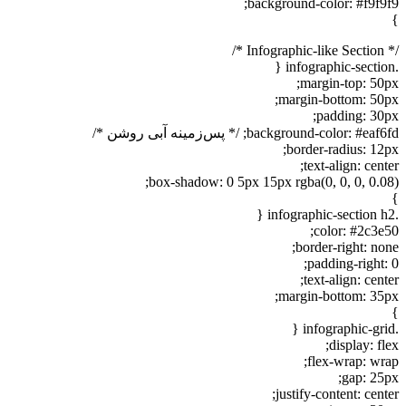
background-color: #f9f9f9;
}
/* Infographic-like Section */
.infographic-section {
margin-top: 50px;
margin-bottom: 50px;
padding: 30px;
background-color: #eaf6fd; /* پس‌زمینه آبی روشن */
border-radius: 12px;
text-align: center;
box-shadow: 0 5px 15px rgba(0, 0, 0, 0.08);
}
.infographic-section h2 {
color: #2c3e50;
border-right: none;
padding-right: 0;
text-align: center;
margin-bottom: 35px;
}
.infographic-grid {
display: flex;
flex-wrap: wrap;
gap: 25px;
justify-content: center;