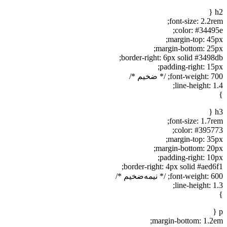
h2 {
font-size: 2.2rem;
color: #34495e;
margin-top: 45px;
margin-bottom: 25px;
border-right: 6px solid #3498db;
padding-right: 15px;
font-weight: 700; /* ضخیم */
line-height: 1.4;
}
h3 {
font-size: 1.7rem;
color: #395773;
margin-top: 35px;
margin-bottom: 20px;
padding-right: 10px;
border-right: 4px solid #aed6f1;
font-weight: 600; /* نیمه‌ضخیم */
line-height: 1.3;
}
p {
margin-bottom: 1.2em;