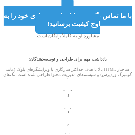
با ما تماس بگیرید و پایان‌نامه معماری خود را به
اوج کیفیت برسانید!
مشاوره اولیه کاملاً رایگان است.
یادداشت مهم برای طراحی و توسعه‌دهندگان:
ساختار HTML بالا با هدف حداکثر سازگاری با ویرایشگرهای بلوک (مانند
گوتنبرگ وردپرس) و سیستم‌های مدیریت محتوا طراحی شده است. تگ‌های
`
`, `
`, `
`, `
`, `