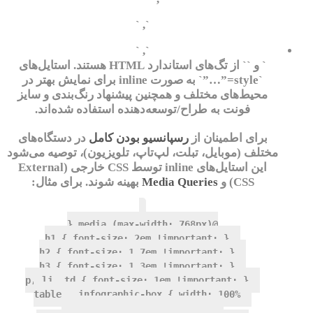
`, `
`, `
` و `
` از تگ‌های استاندارد HTML هستند. استایل‌های
`style=”…”` به صورت inline برای نمایش بهتر در
محیط‌های مختلف و همچنین پیشنهاد رنگ‌بندی و سایز
فونت به طراح/توسعه‌دهنده استفاده شده‌اند.
برای اطمینان از
رسپانسیو بودن کامل
در دستگاه‌های
مختلف (موبایل، تبلت، لپ‌تاپ، تلویزیون)، توصیه می‌شود
این استایل‌های inline توسط CSS خارجی (External
CSS) و
Media Queries
بهینه شوند. برای مثال:
@media (max-width: 768px) {
h1 { font-size: 2em !important; }
h2 { font-size: 1.7em !important; }
h3 { font-size: 1.3em !important; }
p, li, td { font-size: 1em !important; }
table, .infographic-box { width: 100%
!important; display: block; }