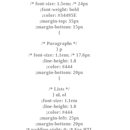
font-size: 1.5em; /* 24px */
font-weight: bold;
color: #34495E;
margin-top: 35px;
margin-bottom: 15px;
}
/* Paragraphs */
p {
font-size: 1.1em; /* 17.6px */
line-height: 1.8;
color: #444;
margin-bottom: 20px;
}
/* Lists */
ul, ol {
font-size: 1.1em;
line-height: 1.8;
color: #444;
margin-left: 25px;
margin-bottom: 20px;
padding-right: 0; /* For RTL */