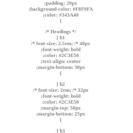
padding: 20px;
background-color: #F8F9FA;
color: #343A40;
}
/* Headings */
h1 {
font-size: 2.5em; /* 40px */
font-weight: bold;
color: #2C3E50;
text-align: center;
margin-bottom: 30px;
}
h2 {
font-size: 2em; /* 32px */
font-weight: bold;
color: #2C3E50;
margin-top: 50px;
margin-bottom: 25px;
}
h3 {