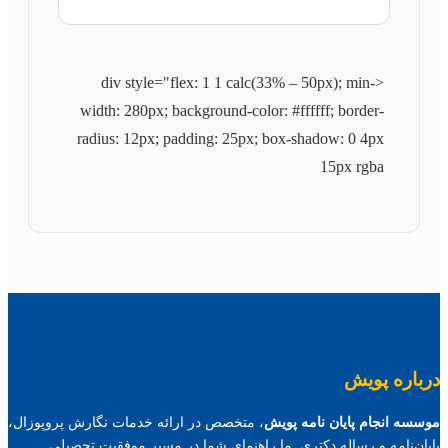
<div style="flex: 1 1 calc(33% – 50px); min-
width: 280px; background-color: #ffffff; border-
radius: 12px; padding: 25px; box-shadow: 0 4px
15px rgba
درباره پویش
موسسه انجام پایان نامه پویش
، متخصص در ارائه خدمات نگارش پروپوزال،
پایان‌نامه و رساله دکتری. ما راهنمای شما در مسیر موفقیت تحصیلی