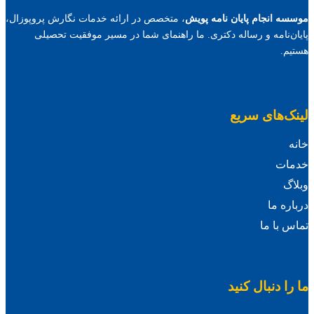
سه انجام پایان نامه پویش
، متخصص در ارائه خدمات نگارش پروپوزال،
ان‌نامه و رساله دکتری. ما راهنمای شما در مسیر موفقیت تحصیلی
یم.
نک‌های سریع
ه
مات
اگ
اره ما
س با ما
را دنبال کنید