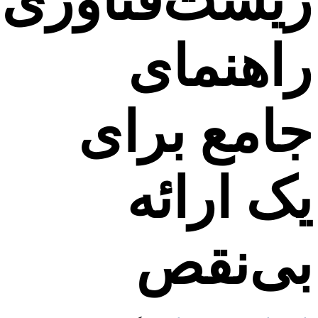
یست‌فناوری:
اهنمای
امع برای
ک ارائه
ی‌نقص