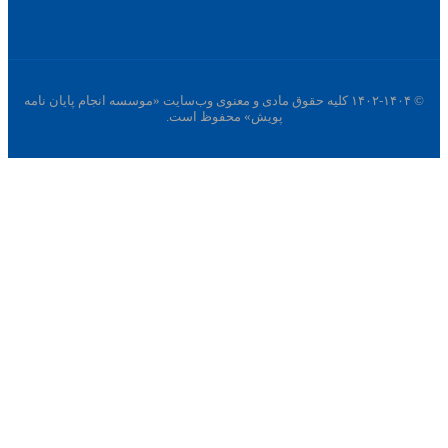
© ۱۴۰۲-۱۴۰۴ کلیه حقوق مادی و معنوی وب‌سایت «موسسه انجام پایان نامه
پویش» محفوظ است.