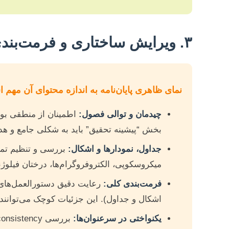
۳. ویرایش ساختاری و فرمت‌بندی
نمای ظاهری پایان‌نامه به اندازه محتوای آن مهم 
چیدمان و توالی فصول:
اطمینان از منطقی بودن
بخش “پیشینه تحقیق” باید به شکلی جامع و هد
جداول، نمودارها و اشکال:
بررسی و تنظیم تمام
میکروسکوپی، الکتروفروگرام‌ها، درختان فیلوژ
فرمت‌بندی کلی:
رعایت دقیق دستورالعمل‌های
اشکال و جداول). این جزئیات کوچک می‌توانند ت
یکنواختی در سرعنوان‌ها:
بررسی consistency در سبک و فرمت سرعنوان‌های H2، H3 و غیره.