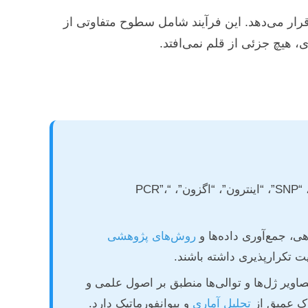
رار می‌دهد. این فرآیند شامل سطوح متفاوتی از
، هیچ جزئی از قلم نمی‌افتد.
اطمینان از به‌کارگیری صحیح واژگان تخصصی مانند “ژنوم”، “ترانسکریپتوم”، “پروتئوم”، “SNP”، “اینترون”، “اگزون”، “PCR”،
، جمع‌آوری داده‌ها و
روش‌های پژوهشی
یت تکرارپذیری داشته باشند.
صاویر ژل‌ها و توالی‌ها منطبق بر اصول علمی و
رک عمیق از
تحلیل آماری
و بیوانفورماتیک دارد.