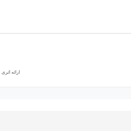
ارائه اثری polished و حرفه‌ای که اعتبار دانشجو را بالا می‌برد.