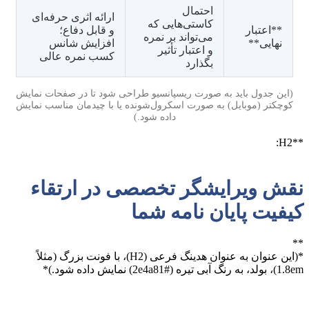
احتمال
ارائه اثری حرفه‌ای
کاستی‌هایی که
**اعتبار
و قابل دفاع؛
می‌تواند بر نمره
نهایی**
افزایش شانس
و اعتبار تأثیر
کسب نمره عالی
بگذارد
(این جدول باید به صورت ریسپانسیو طراحی شود تا در صفحات نمایش
کوچکتر (موبایل) به صورت اسکرول‌شونده یا با چیدمان مناسب نمایش
داده شود.)
**H2:
نقش ویرایشگر تخصصی در ارتقاء
کیفیت پایان نامه شما
**
*(این عنوان به عنوان هدینگ فرعی (H2)، با فونت بزرگ (مثلاً
1.8em)، بولد، به رنگ آبی تیره (#2e4a81) نمایش داده شود.)*