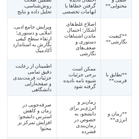
محتوایی**
گرفتن خطاها یا
روش‌شناسی،
ابهامات تخصصی
تحلیل داده و نتایج
اصلاح غلط‌های
ویرایش جامع ادبی،
آشکار؛ احتمال
املایی و دستوری؛
**کیفیت
ماندن اشتباهات
ارتقاء سطح کیفی
نگارشی**
دستوری و
نگارش به استاندارد
ضعف‌های
آکادمیک
نگارشی
اطمینان از رعایت
ممکن است
دقیق تمامی
**تطابق با
برخی جزئیات
جزئیات فرمت‌بندی
فرمت**
شیوه نامه نادیده
و صفحه‌آرایی
گرفته شود
دانشگاهی
زمان‌بر و
صرفه‌جویی در
انرژی‌بر برای
زمان و کاهش
**زمان و
دانشجو، به
استرس دانشجو؛
انرژی**
خصوص در
افزایش تمرکز بر
زمان‌بندی
محتوا
فشرده