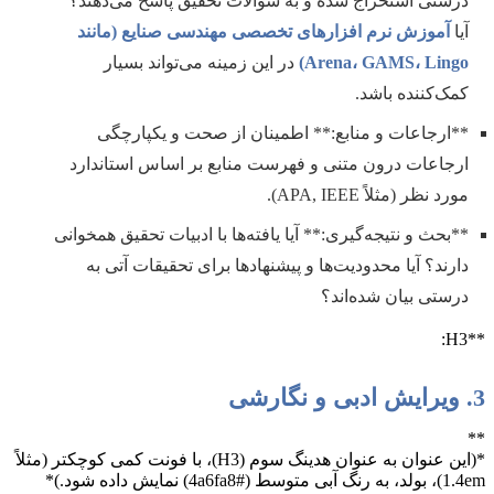
درستی استخراج شده و به سوالات تحقیق پاسخ می‌دهند؟
آیا
آموزش نرم افزارهای تخصصی مهندسی صنایع (مانند
Arena، GAMS، Lingo)
در این زمینه می‌تواند بسیار
کمک‌کننده باشد.
**ارجاعات و منابع:** اطمینان از صحت و یکپارچگی
ارجاعات درون متنی و فهرست منابع بر اساس استاندارد
مورد نظر (مثلاً APA, IEEE).
**بحث و نتیجه‌گیری:** آیا یافته‌ها با ادبیات تحقیق همخوانی
دارند؟ آیا محدودیت‌ها و پیشنهادها برای تحقیقات آتی به
درستی بیان شده‌اند؟
**H3:
3. ویرایش ادبی و نگارشی
**
*(این عنوان به عنوان هدینگ سوم (H3)، با فونت کمی کوچکتر (مثلاً
1.4em)، بولد، به رنگ آبی متوسط (#4a6fa8) نمایش داده شود.)*