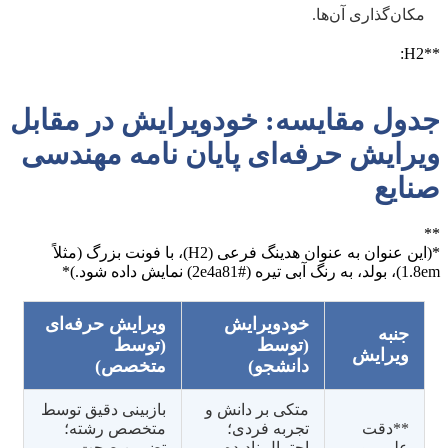
مکان‌گذاری آن‌ها.
**H2:
جدول مقایسه: خودویرایش در مقابل
ویرایش حرفه‌ای پایان نامه مهندسی
صنایع
**
*(این عنوان به عنوان هدینگ فرعی (H2)، با فونت بزرگ (مثلاً
1.8em)، بولد، به رنگ آبی تیره (#2e4a81) نمایش داده شود.)*
خودویرایش
ویرایش حرفه‌ای
جنبه
(توسط
(توسط
ویرایش
دانشجو)
متخصص)
متکی بر دانش و
بازبینی دقیق توسط
**دقت
تجربه فردی؛
متخصص رشته؛
علمی و
احتمال نادیده
تضمین صحت