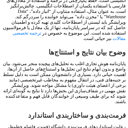
انگلیسی است، حفظ یکپارچگی در ترجمه و استفاده از معادل‌های
فارسی یا استفاده یکسان از اصطلاحات انگلیسی، چالش‌برانگیز
است. به عنوان مثال، استفاده متناوب از “انبار داده”، “Data
Warehouse” یا “مخزن داده” می‌تواند خواننده را سردرگم کند.
ویرایشگر باید لیستی از اصطلاحات کلیدی تهیه کرده و اطمینان
حاصل کند که در سراسر پایان‌نامه، تنها از یک معادل یا فرمولاسیون
استفاده شده است. این موضوع به خصوص در
ترجمه تخصصی
مقالات
نیز حیاتی است.
وضوح بیان نتایج و استنتاج‌ها
پایان‌نامه هوش تجاری اغلب به تحلیل‌های پیچیده منجر می‌شود. بیان
واضح و بدون ابهام نتایج این تحلیل‌ها و استنتاج‌های حاصل از آن‌ها،
اهمیت حیاتی دارد. بسیاری از دانشجویان ممکن است به دلیل تسلط
بر جنبه‌های فنی، در انتقال مفهوم به مخاطب غیرتخصصی (مانند
برخی از اعضای هیئت داوری) با مشکل مواجه شوند. ویرایشگر
نقش مهمی در شفاف‌سازی این بخش‌ها دارد تا نتایج به گونه‌ای ارائه
شوند که برای طیف وسیعی از خوانندگان قابل فهم و متقاعدکننده
باشند.
فرمت‌بندی و ساختاربندی استاندارد
رعایت استانداردهای فرمت‌بندی دانشگاه (فونت، فاصله خطوط،