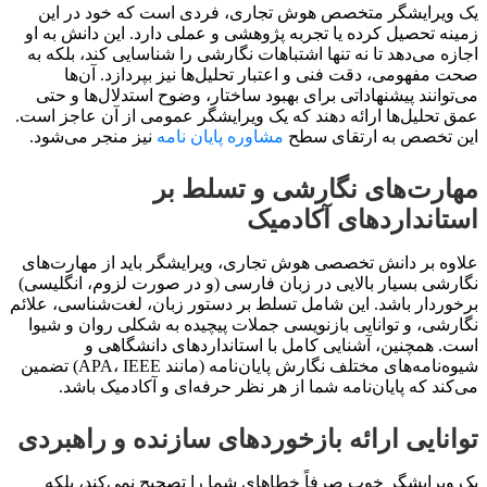
یک ویرایشگر متخصص هوش تجاری، فردی است که خود در این
زمینه تحصیل کرده یا تجربه پژوهشی و عملی دارد. این دانش به او
اجازه می‌دهد تا نه تنها اشتباهات نگارشی را شناسایی کند، بلکه به
صحت مفهومی، دقت فنی و اعتبار تحلیل‌ها نیز بپردازد. آن‌ها
می‌توانند پیشنهاداتی برای بهبود ساختار، وضوح استدلال‌ها و حتی
عمق تحلیل‌ها ارائه دهند که یک ویرایشگر عمومی از آن عاجز است.
این تخصص به ارتقای سطح
مشاوره پایان نامه
نیز منجر می‌شود.
مهارت‌های نگارشی و تسلط بر
استانداردهای آکادمیک
علاوه بر دانش تخصصی هوش تجاری، ویرایشگر باید از مهارت‌های
نگارشی بسیار بالایی در زبان فارسی (و در صورت لزوم، انگلیسی)
برخوردار باشد. این شامل تسلط بر دستور زبان، لغت‌شناسی، علائم
نگارشی، و توانایی بازنویسی جملات پیچیده به شکلی روان و شیوا
است. همچنین، آشنایی کامل با استانداردهای دانشگاهی و
شیوه‌نامه‌های مختلف نگارش پایان‌نامه (مانند APA، IEEE) تضمین
می‌کند که پایان‌نامه شما از هر نظر حرفه‌ای و آکادمیک باشد.
توانایی ارائه بازخوردهای سازنده و راهبردی
یک ویرایشگر خوب صرفاً خطاهای شما را تصحیح نمی‌کند، بلکه