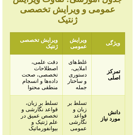
عمومی و ویرایش تخصصی
ژنتیک
ویرایش
ویرایش تخصصی
ویژگی
عمومی
ژنتیک
غلط‌های
دقت علمی،
املایی،
اصطلاحات
تمرکز
دستوری
تخصصی، صحت
اصلی
و ساختار
داده‌ها و انسجام
جمله
منطقی محتوا
تسلط بر
تسلط بر زبان،
زبان و
قواعد نگارشی و
دانش
قواعد
تخصص عمیق در
مورد نیاز
نگارشی
علم ژنتیک و
عمومی
بیوانفورماتیک