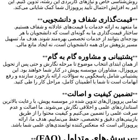
روش‌شناسی خاص و نیازهای کاربردی این رشته، تدوین کنیم. این
امر به افزایش احتمال تأیید پروپوزال شما کمک شایانی می‌کند.
قیمت‌گذاری شفاف و دانشجویی
**
**
ما متعهد به ارائه خدمات با قیمت‌های عادلانه و شفاف هستیم.
ساختار قیمت‌گذاری ما به گونه‌ای است که دانشجویان با هر
بودجه‌ای بتوانند از خدمات تخصصی بهره‌مند شوند. هدف ما، تسهیل
مسیر پژوهش برای همه دانشجویان است، نه ایجاد مانع مالی.
پشتیبانی و مشاوره گام به گام
**
**
از همان ابتدای انتخاب موضوع تا مرحله نگارش و حتی پس از تحویل
پروپوزال، مشاوران موسسه پویش در کنار شما خواهند بود. این
پشتیبانی شامل پاسخگویی به سؤالات، ارائه بازخورد سازنده و رفع
ابهامات است تا شما با اطمینان کامل، مراحل کار را طی کنید.
تضمین کیفیت و اصالت
**
**
تمامی پروپوزال‌های تدوین شده در موسسه پویش، با رعایت بالاترین
استانداردهای علمی و اخلاقی نگارش می‌شوند. ما اصالت و عدم
سرقت علمی را تضمین می‌کنیم و کیفیت محتوا را از طریق
بازبینی‌های دقیق و تخصصی، حفظ می‌نماییم. هدف ما، ارائه
پروپوزالی است که منعکس‌کننده توانمندی‌های علمی شما باشد.
پرسش‌های متداول (FAQ)
**
**