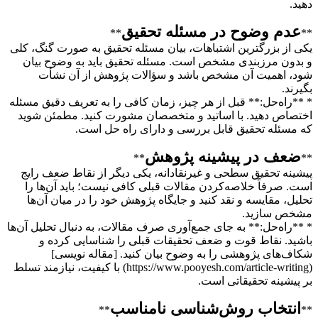
دهید.
عدم وضوح در مسئله تحقیق
**
**
یکی از بزرگترین اشتباهات، بیان مسئله تحقیق به صورت گنگ، کلی
و بدون مرزبندی مشخص است. مسئله تحقیق باید به وضوح بیان
شود، اهمیت آن مشخص باشد و سؤالات پژوهش از آن نشأت
بگیرند.
* **راه‌حل:** قبل از هر چیز، زمان کافی را به تعریف دقیق مسئله
اختصاص دهید. با اساتید و متخصصان مشورت کنید. مطمئن شوید
که مسئله تحقیق قابل بررسی و دارای راه حل است.
ضعف در پیشینه پژوهش
**
**
پیشینه تحقیق سطحی و غیرنقادانه، یکی دیگر از نقاط ضعف رایج
است. صرفاً خلاصه‌کردن مقالات قبلی کافی نیست؛ باید آن‌ها را
تحلیل، مقایسه و نقد کنید و جایگاه پژوهش خود را در میان آن‌ها
مشخص سازید.
* **راه‌حل:** به جای جمع‌آوری صرف مقالات، به دنبال تحلیل آن‌ها
باشید. نقاط قوت و ضعف تحقیقات قبلی را شناسایی کرده و
شکاف‌های پژوهشی را به وضوح بیان کنید. [مقاله نویسی]
(https://www.pooyesh.com/article-writing) با کیفیت، نیازمند تسلط
بر پیشینه تحقیقاتی است.
انتخاب روش‌شناسی نامناسب
**
**