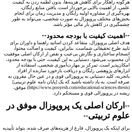
هرگونه راهکار برای کاهش هزینه‌ها، بدون لطمه زدن به کیفیت
علمی، از اهمیت بالایی برخوردار است. یافتن منابع رایگان،
بهره‌گیری از مشاوره اولیه رایگان و مدیریت زمان برای انجام
بخش‌های مختلف پروپوزال به صورت شخصی، می‌تواند به طور
چشمگیری در کاهش بار مالی مؤثر باشد.
اهمیت کیفیت با بودجه محدود
**
**
هدف اصلی پروپوزال، متقاعد کردن اساتید راهنما و داوران برای
تایید طرح تحقیقاتی شماست. بنابراین، کیفیت و اصالت محتوا،
انسجام ساختاری و نگارش بی‌عیب و نقص از ارکان اصلی موفقیت
آن محسوب می‌شود. دستیابی به این کیفیت، حتی با بودجه محدود،
امکان‌پذیر است. تمرکز بر مهارت‌آموزی شخصی، استفاده از
ابزارهای پژوهشی رایگان و دریافت بازخورد سازنده از افراد
باتجربه، کلید دستیابی به پروپوزالی قوی و در عین حال مقرون به
صرفه است. به یاد داشته باشید که یک [پایان نامه علوم تربیتی]
(https://www.pooyesh.com/educational-sciences-thesis) موفق،
ریشه در پروپوزالی قوی و مستحکم دارد.
ارکان اصلی یک پروپوزال موفق در
**
علوم تربیتی
**
برای اینکه یک پروپوزال، فارغ از هزینه‌های صرف شده، بتواند تأییدیه