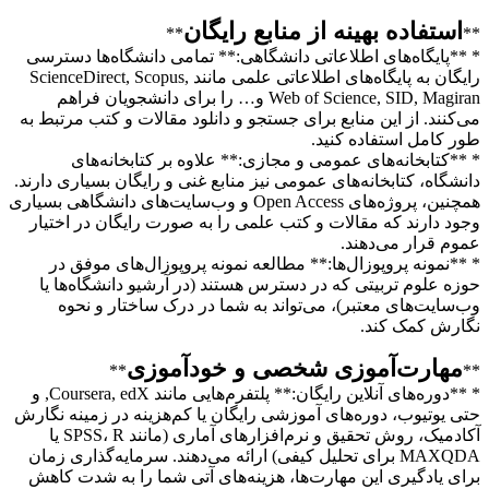
استفاده بهینه از منابع رایگان
**
**
* **پایگاه‌های اطلاعاتی دانشگاهی:** تمامی دانشگاه‌ها دسترسی
رایگان به پایگاه‌های اطلاعاتی علمی مانند ScienceDirect, Scopus,
Web of Science, SID, Magiran و… را برای دانشجویان فراهم
می‌کنند. از این منابع برای جستجو و دانلود مقالات و کتب مرتبط به
طور کامل استفاده کنید.
* **کتابخانه‌های عمومی و مجازی:** علاوه بر کتابخانه‌های
دانشگاه، کتابخانه‌های عمومی نیز منابع غنی و رایگان بسیاری دارند.
همچنین، پروژه‌های Open Access و وب‌سایت‌های دانشگاهی بسیاری
وجود دارند که مقالات و کتب علمی را به صورت رایگان در اختیار
عموم قرار می‌دهند.
* **نمونه پروپوزال‌ها:** مطالعه نمونه پروپوزال‌های موفق در
حوزه علوم تربیتی که در دسترس هستند (در آرشیو دانشگاه‌ها یا
وب‌سایت‌های معتبر)، می‌تواند به شما در درک ساختار و نحوه
نگارش کمک کند.
مهارت‌آموزی شخصی و خودآموزی
**
**
* **دوره‌های آنلاین رایگان:** پلتفرم‌هایی مانند Coursera, edX, و
حتی یوتیوب، دوره‌های آموزشی رایگان یا کم‌هزینه در زمینه نگارش
آکادمیک، روش تحقیق و نرم‌افزارهای آماری (مانند SPSS، R یا
MAXQDA برای تحلیل کیفی) ارائه می‌دهند. سرمایه‌گذاری زمان
برای یادگیری این مهارت‌ها، هزینه‌های آتی شما را به شدت کاهش