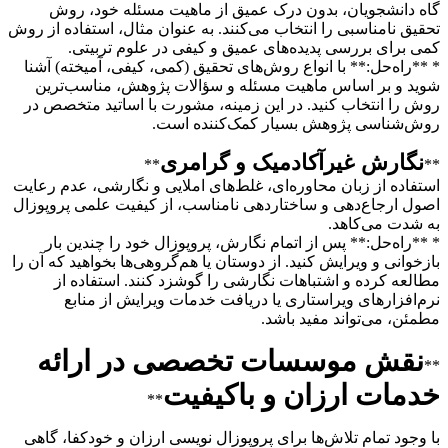
گاه دانشجویان، بدون درک عمیق از ماهیت مسئله خود، روش
تحقیق نامناسبی را انتخاب می‌کنند. به عنوان مثال، استفاده از روش
کمی برای بررسی پدیده‌های عمیق و کیفی در علوم تربیتی.
* **راه‌حل:** با انواع روش‌های تحقیق (کمی، کیفی، آمیخته) آشنا
شوید و بر اساس ماهیت مسئله و سؤالات پژوهش، مناسب‌ترین
روش را انتخاب کنید. در این زمینه، مشورت با اساتید متخصص در
روش‌شناسی پژوهش بسیار کمک‌کننده است.
نگارش غیرآکادمیک و گرامری
**
**
استفاده از زبان محاوره‌ای، غلط‌های املایی و نگارشی، عدم رعایت
اصول ارجاع‌دهی و ساختاردهی نامناسب، از کیفیت علمی پروپوزال
به شدت می‌کاهد.
* **راه‌حل:** پس از اتمام نگارش، پروپوزال خود را چندین بار
بازخوانی و ویرایش کنید. از دوستان یا هم‌گروهی‌ها بخواهید که آن را
مطالعه کرده و اشتباهات نگارشی را گوشزد کنند. استفاده از
نرم‌افزارهای ویراستاری یا دریافت خدمات ویرایش از منابع
مطمئن، می‌تواند مفید باشد.
نقش موسسات تخصصی در ارائه
**
خدمات ارزان و باکیفیت
**
با وجود تمام تلاش‌ها برای پروپوزال نویسی ارزان و خودکفا، گاهی