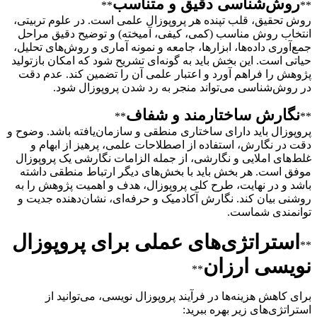
روش‌شناسی دقیق و متناسب
**
**
روش تحقیق، قلب تپنده هر پروپوزال علمی است. در علوم تربیتی،
انتخاب روش مناسب (کمی، کیفی، آمیخته) و توضیح دقیق مراحل
جمع‌آوری داده‌ها، ابزارها، جامعه و نمونه آماری و روش‌های تحلیل،
حیاتی است. این بخش باید به گونه‌ای تشریح شود که امکان بازتولید
پژوهش را فراهم آورد و اعتبار علمی آن را تضمین کند. عدم دقت
در روش‌شناسی می‌تواند منجر به رد شدن پروپوزال شود.
نگارش ساختارمند و شفاف
**
**
پروپوزال باید دارای ساختاری منطقی و سازمان‌یافته باشد. وضوح و
دقت در نگارش، استفاده از اصطلاحات علمی، پرهیز از ابهام و
غلط‌های املایی و نگارشی، از جمله الزامات نگارشی یک پروپوزال
موفق است. هر بخش باید با بخش‌های دیگر ارتباط منطقی داشته
باشد و در نهایت، طرح کلی پروپوزال، هدف و اهمیت پژوهش را به
روشنی بیان کند. نگارش آکادمیک و حرفه‌ای، نشان‌دهنده جدیت و
توانمندی شماست.
استراتژی‌های عملی برای پروپوزال
**
نویسی ارزان
**
برای کاهش هزینه‌ها در فرآیند پروپوزال نویسی، می‌توانید از
استراتژی‌های زیر بهره ببرید: