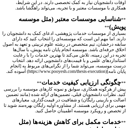
اوقات دانشجویان نیاز به کمک تخصصی دارند. در این شرایط،
همکاری با موسسات معتبر و با تجربه، می‌تواند راهگشا باشد.
شناسایی موسسات معتبر (مثل موسسه
**
پویش)
**
بسیاری از موسسات خدمات پژوهشی، ادعای کمک به دانشجویان را
دارند. اما مهم این است که موسسه‌ای را انتخاب کنید که دارای
سابقه درخشان، تیم متخصص در رشته علوم تربیتی و تعهد به اصول
اخلاق حرفه‌ای باشد. موسسه انجام پایان نامه پویش، با سال‌ها
تجربه در این زمینه، تلاش می‌کند تا بهترین خدمات را با رعایت
استانداردهای علمی و با قیمت‌های دانشجویی ارائه دهد. انتخاب
درست موسسه، می‌تواند شما را از نگرانی‌های مربوط به [انجام
پایان نامه](https://www.pooyesh.com/thesis-execution) آسوده کند.
چگونگی ارزیابی کیفیت خدمات
**
**
پیش از هرگونه همکاری، سوابق و نمونه کارهای موسسه را بررسی
کنید. نظرات دانشجویان قبلی، تضمین‌های ارائه شده (مانند تضمین
اصالت و بازبینی رایگان) و شفافیت در قیمت‌گذاری، معیارهای
مهمی برای ارزیابی هستند. از مشاوره اولیه رایگان بهره‌مند شوید تا
از تخصص و رویکرد موسسه اطمینان حاصل کنید.
خدمات مکمل برای کاهش هزینه‌ها (مثل
**