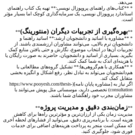
می‌دهد.
* **کتاب‌های راهنمای پروپوزال نویسی:** تهیه یک کتاب راهنمای
استاندارد پروپوزال نویسی، یک سرمایه‌گذاری کوچک اما بسیار مؤثر
است.
بهره‌گیری از تجربیات دیگران (منتورینگ)
**
**
* **مشاوره با اساتید و دانشجویان ارشد:** اساتید راهنما و
دانشجویان ترم بالایی، می‌توانند مشاوران ارزشمندی باشند. از
تجربیات آن‌ها در انتخاب موضوع، نگارش و حتی یافتن منابع کمک
بگیرید. بسیاری از اساتید و دانشجویان، حاضرند به صورت رایگان یا
با هزینه‌ای اندک به شما کمک کنند.
* **همکاری با هم‌گروهی‌ها:** تشکیل گروه‌های مطالعاتی با
هم‌دانشجویان می‌تواند به تبادل نظر، رفع اشکال و انگیزه بخشی
متقابل کمک کند.
اگر نیاز به [مشاوره پایان نامه](https://www.pooyesh.com/thesis-
consultation) تخصصی دارید، موسساتی مثل پویش می‌توانند با
مشاوران مجرب خود راهگشای شما باشند.
زمان‌بندی دقیق و مدیریت پروژه
**
**
مدیریت زمان یکی از ارزان‌ترین و مؤثرترین راه‌ها برای کاهش
هزینه است. با برنامه‌ریزی دقیق، می‌توانید از فشارهای لحظه آخری
که ممکن است منجر به پرداخت هزینه‌های اضافی برای خدمات
فوری شود، جلوگیری کنید.