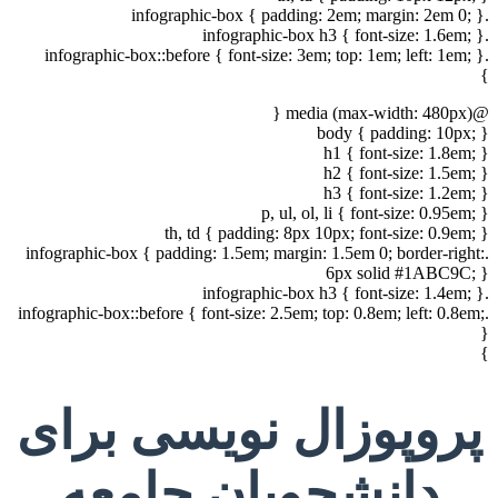
.infographic-box { padding: 2em; margin: 2em 0; }
.infographic-box h3 { font-size: 1.6em; }
.infographic-box::before { font-size: 3em; top: 1em; left: 1em; }
}
@media (max-width: 480px) {
body { padding: 10px; }
h1 { font-size: 1.8em; }
h2 { font-size: 1.5em; }
h3 { font-size: 1.2em; }
p, ul, ol, li { font-size: 0.95em; }
th, td { padding: 8px 10px; font-size: 0.9em; }
.infographic-box { padding: 1.5em; margin: 1.5em 0; border-right:
6px solid #1ABC9C; }
.infographic-box h3 { font-size: 1.4em; }
.infographic-box::before { font-size: 2.5em; top: 0.8em; left: 0.8em;
}
}
پروپوزال نویسی برای
دانشجویان جامعه