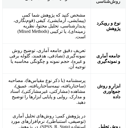
روش‌شناسی
مشخص کنید که پژوهش شما کمی
(پیمایشی، آزمایشی)، کیفی (قوم‌نگاری،
نوع و رویکرد
پدیدارشناسی، تحلیل محتوا، نظریه
پژوهش
زمینه‌ای)، یا ترکیبی (Mixed Methods)
است.
تعریف دقیق جامعه آماری، توضیح روش
جامعه آماری
نمونه‌گیری (تصادفی، هدفمند، گلوله برفی
و نمونه‌گیری
و غیره)، حجم نمونه و چگونگی محاسبه یا
توجیه آن.
پرسشنامه (با ذکر نوع مقیاس‌ها)، مصاحبه
ابزار و روش
(ساختاریافته، نیمه‌ساختاریافته، عمیق)،
جمع‌آوری
مشاهده (مشارکتی، غیرمشارکتی)، اسناد
داده
و مدارک. روایی و پایایی ابزارها را توضیح
دهید.
در پژوهش کمی: روش‌های تحلیل آماری
(توصیفی، استنباطی)، نرم‌افزارهای مورد
روش تحلیل
استفاده (SPSS, R, Stata). در پژوهش