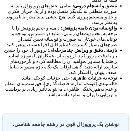
شما می‌کاهد.
منطق و انسجام درونی:
تمامی بخش‌های پروپوزال باید به
صورت منطقی به یکدیگر متصل بوده و از یک جریان فکری
واحد و منسجم پیروی کنند. هیچ بخشی نباید مجزا یا نامربوط
به نظر برسد.
واقع‌بینانه بودن دامنه پژوهش:
دامنه و حجم پژوهش را با
توجه به محدودیت‌های زمانی، منابع در دسترس، بودجه و
توانایی‌های خودتان به صورت واقع‌بینانه تعیین کنید. از
طرح‌های بسیار گسترده که غیرقابل اجرا هستند، پرهیز کنید.
بازبینی دقیق و ویرایش چندمرحله‌ای:
پروپوزال خود را چندین
بار با دقت مرور کنید. از دوستان، همکاران یا به‌ویژه اساتید
راهنما یا مشاور بخواهید آن را مطالعه کرده و بازخوردهای
سازنده ارائه دهند. گاهی اوقات یک نگاه تازه می‌تواند نقاط
ضعف پنهان را آشکار کند.
توجه به جزئیات ظاهری:
حتی جزئیات کوچک، مانند
قالب‌بندی (فونت، اندازه، فاصله‌گذاری)، فهرست‌بندی منظم
و عدم به‌هم‌ریختگی ظاهری، می‌تواند تأثیر زیادی بر برداشت
و ارزیابی داوران و اساتید داشته باشد.
نوشتن یک پروپوزال قوی در رشته جامعه شناسی،