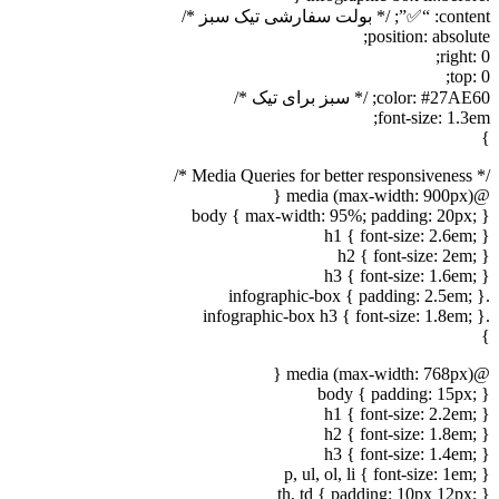
content: “✅”; /* بولت سفارشی تیک سبز */
position: absolute;
right: 0;
top: 0;
color: #27AE60; /* سبز برای تیک */
font-size: 1.3em;
}
/* Media Queries for better responsiveness */
@media (max-width: 900px) {
body { max-width: 95%; padding: 20px; }
h1 { font-size: 2.6em; }
h2 { font-size: 2em; }
h3 { font-size: 1.6em; }
.infographic-box { padding: 2.5em; }
.infographic-box h3 { font-size: 1.8em; }
}
@media (max-width: 768px) {
body { padding: 15px; }
h1 { font-size: 2.2em; }
h2 { font-size: 1.8em; }
h3 { font-size: 1.4em; }
p, ul, ol, li { font-size: 1em; }
th, td { padding: 10px 12px; }