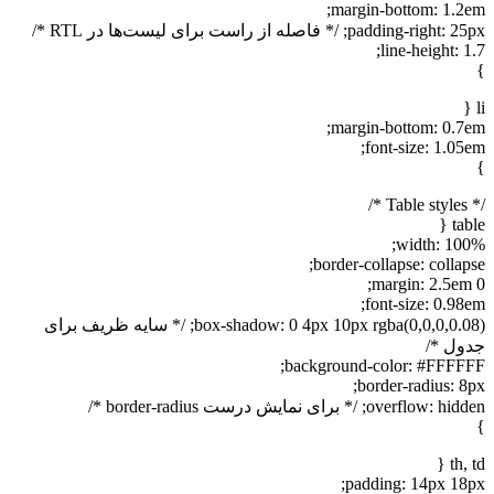
margin-bottom: 1.2em;
padding-right: 25px; /* فاصله از راست برای لیست‌ها در RTL */
line-height: 1.7;
}
li {
margin-bottom: 0.7em;
font-size: 1.05em;
}
/* Table styles */
table {
width: 100%;
border-collapse: collapse;
margin: 2.5em 0;
font-size: 0.98em;
box-shadow: 0 4px 10px rgba(0,0,0,0.08); /* سایه ظریف برای
جدول */
background-color: #FFFFFF;
border-radius: 8px;
overflow: hidden; /* برای نمایش درست border-radius */
}
th, td {
padding: 14px 18px;