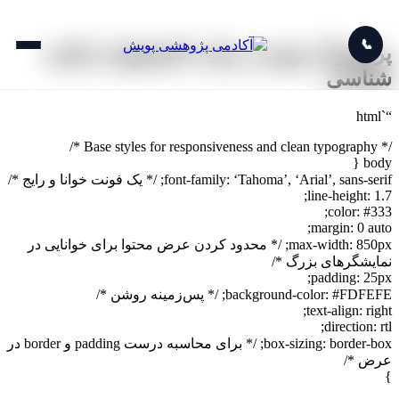
📞
پروپوزال نویسی برای دانشجویان جامعه
شناسی
“`html
/* Base styles for responsiveness and clean typography */
body {
font-family: ‘Tahoma’, ‘Arial’, sans-serif; /* یک فونت خوانا و رایج */
line-height: 1.7;
color: #333;
margin: 0 auto;
max-width: 850px; /* محدود کردن عرض محتوا برای خوانایی در
نمایشگرهای بزرگ */
padding: 25px;
background-color: #FDFEFE; /* پس‌زمینه روشن */
text-align: right;
direction: rtl;
box-sizing: border-box; /* برای محاسبه درست padding و border در
عرض */
}