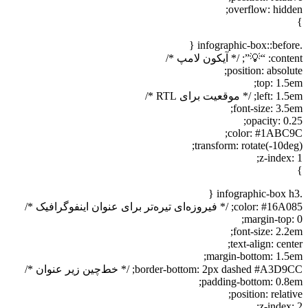
overflow: hidden;
}
.infographic-box::before {
content: “💡”; /* آیکون لامپ */
position: absolute;
top: 1.5em;
left: 1.5em; /* موقعیت برای RTL */
font-size: 3.5em;
opacity: 0.25;
color: #1ABC9C;
transform: rotate(-10deg);
z-index: 1;
}
.infographic-box h3 {
color: #16A085; /* فیروزه‌ای تیره‌تر برای عنوان اینفوگرافیک */
margin-top: 0;
font-size: 2.2em;
text-align: center;
margin-bottom: 1.5em;
border-bottom: 2px dashed #A3D9CC; /* خط‌چین زیر عنوان */
padding-bottom: 0.8em;
position: relative;
z-index: 2;