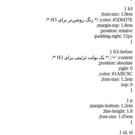
h3 {
font-size: 1.9em;
color: #5D6D7E; /* رنگ روشن‌تر برای H3 */
margin-top: 1.8em;
position: relative;
padding-right: 15px;
}
h3::before {
content: ‘•’; /* یک بولت تزئینی برای H3 */
position: absolute;
right: 0;
color: #1ABC9C;
font-size: 1.2em;
top: 0;
}
p {
margin-bottom: 1.2em;
line-height: 1.8;
font-size: 1.05em;
}
ul, ol {