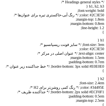
/* Headings general styles */
h1, h2, h3 {
font-weight: bold;
color: #2C3E50; /* رنگ آبی-خاکستری تیره برای عنوان‌ها */
margin-top: 1.8em;
margin-bottom: 0.8em;
line-height: 1.2;
}
h1 {
font-size: 3em; /* سایز فونت ریسپانسیو */
color: #2C3E50;
text-align: center; /* عنوان اصلی در مرکز */
margin-bottom: 1.5em;
padding-bottom: 0.7em;
border-bottom: 3px solid #E0E0E0; /* خط جداکننده زیر عنوان */
}
h2 {
font-size: 2.4em;
color: #34495E; /* رنگ کمی روشن‌تر برای H2 */
border-bottom: 2px solid #ECF0F1; /* جداکننده ظریف */
padding-bottom: 0.5em;
margin-top: 2.5em;
}