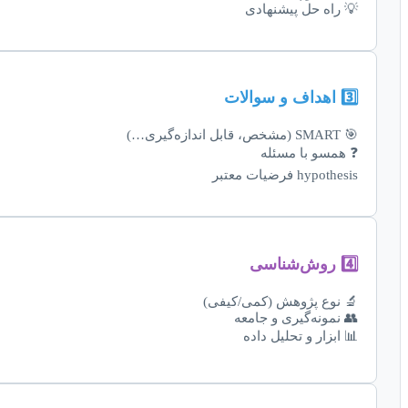
💡 راه حل پیشنهادی
3️⃣ اهداف و سوالات
🎯 SMART (مشخص، قابل اندازه‌گیری…)
❓ همسو با مسئله
hypothesis فرضیات معتبر
4️⃣ روش‌شناسی
🔬 نوع پژوهش (کمی/کیفی)
👥 نمونه‌گیری و جامعه
📊 ابزار و تحلیل داده