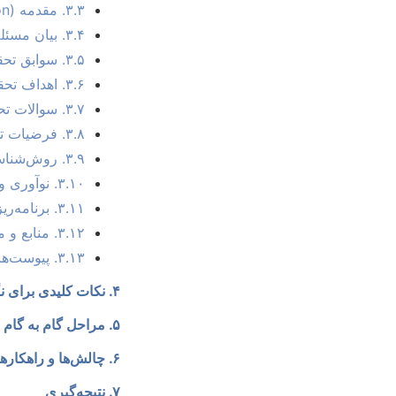
۳.۳. مقدمه (Introduction)
۳.۴. بیان مسئله (Problem Statement)
۳.۵. سوابق تحقیق (Literature Review)
۳.۶. اهداف تحقیق (Research Objectives)
۳.۷. سوالات تحقیق (Research Questions)
۳.۸. فرضیات تحقیق (Research Hypotheses)
۳.۹. روش‌شناسی تحقیق (Methodology)
۳.۱۰. نوآوری و جنبه‌های جدید تحقیق
۳.۱۱. برنامه‌ریزی زمانی و منابع (Time Schedule and Resources)
۳.۱۲. منابع و مراجع (References)
۳.۱۳. پیوست‌ها (Appendices)
۴. نکات کلیدی برای نگارش پروپوزال کامپیوتری موفق
۵. مراحل گام به گام نگارش پروپوزال
۶. چالش‌ها و راهکارهای پروپوزال نویسی در کامپیوتر
۷. نتیجه‌گیری