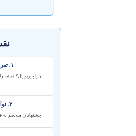
نقش
۱. تعریف و اهمیت
چرا پروپوزال؟ نقشه را
۳. نوآوری و تمایز
پیشنهاد را منحصر به 