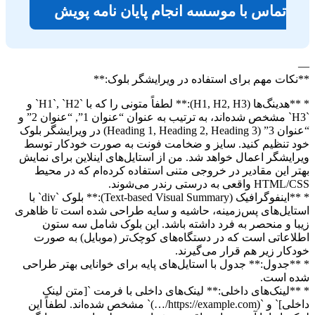
تماس با موسسه انجام پایان نامه پویش
—
**نکات مهم برای استفاده در ویرایشگر بلوک:**
* **هدینگ‌ها (H1, H2, H3):** لطفاً متونی را که با `H1`, `H2` و
`H3` مشخص شده‌اند، به ترتیب به عنوان “عنوان 1”, “عنوان 2” و
“عنوان 3” (Heading 1, Heading 2, Heading 3) در ویرایشگر بلوک
خود تنظیم کنید. سایز و ضخامت فونت به صورت خودکار توسط
ویرایشگر اعمال خواهد شد. من از استایل‌های اینلاین برای نمایش
بهتر این مقادیر در خروجی متنی استفاده کرده‌ام که در محیط
HTML/CSS واقعی به درستی رندر می‌شوند.
* **اینفوگرافیک (Text-based Visual Summary):** بلوک `div` با
استایل‌های پس‌زمینه، حاشیه و سایه طراحی شده است تا ظاهری
زیبا و منحصر به فرد داشته باشد. این بلوک شامل سه ستون
اطلاعاتی است که در دستگاه‌های کوچک‌تر (موبایل) به صورت
خودکار زیر هم قرار می‌گیرند.
* **جدول:** جدول با استایل‌های پایه برای خوانایی بهتر طراحی
شده است.
* **لینک‌های داخلی:** لینک‌های داخلی با فرمت `[متن لینک
داخلی]` و `(https://example.com/…)` مشخص شده‌اند. لطفاً این