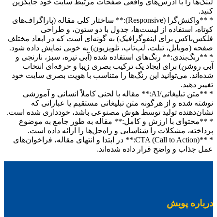
لینک‌ها را با آدرس‌های واقعی صفحات مرتبط سایت خود جایگزین
کنید.
* **واکنش‌گرا (Responsive):** ساختار کلی مقاله (پاراگراف‌های
کوتاه، استفاده از لیست‌ها، جدول با دو ستون، و طراحی
فلکس‌باکس برای اینفوگرافیک) به گونه‌ای است که در ابعاد مختلف
صفحه (موبایل، تبلت، لپ‌تاپ، تلویزیون) به خوبی نمایش داده شود.
* **رنگ‌بندی:** رنگ‌های استفاده شده (آبی تیره، سبز، نارنجی و
آبی روشن) برای ایجاد یک ترکیب بصری زیبا و حرفه‌ای انتخاب
شده‌اند. می‌توانید این رنگ‌ها را متناسب با هویت بصری سایت خود
تغییر دهید.
* **متن تبلیغاتی/AI:** مقاله با لحنی کاملاً انسانی و آموزشی
نوشته شده و از هرگونه متن تبلیغاتی مستقیم یا عباراتی که
نشان‌دهنده تولید توسط هوش مصنوعی باشد، خودداری شده است.
* **محتوای با ارزش و کامل:** مقاله به طور جامع به موضوع
پرداخته، مشکلات را شناسایی و راه‌حل‌ها را ارائه داده است.
* **CTA (Call to Action):** در ابتدا و انتهای مقاله، فراخوان‌های
عمل جذاب و واضح قرار داده شده‌اند.
درباره پویش