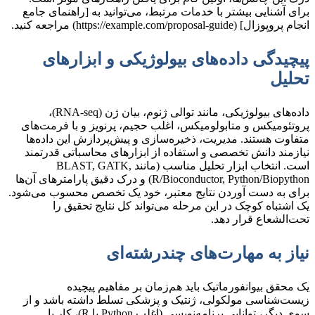
برای آشنایی بیشتر با خدمات مرتبط، می‌توانید به [راهنمای جامع
انجام پروپوزال] (https://example.com/proposal-guide) مراجعه کنید.
پیچیدگی داده‌های بیولوژیکی و ابزارهای
تحلیل
داده‌های بیولوژیکی، مانند توالی ژنوم، بیان ژن (RNA-seq)،
پروتئومیکس و متابولومیکس، اغلب حجیم، پرنویز و با فرمت‌های
متفاوت هستند. مدیریت، ذخیره‌سازی و پیش‌پردازش این داده‌ها
نیازمند دانش تخصصی و استفاده از ابزارهای محاسباتی قدرتمند
است. انتخاب ابزار تحلیل مناسب (مانند BLAST, GATK,
R/Bioconductor, Python/Biopython) و درک دقیق پارامترهای آن‌ها
برای به دست آوردن نتایج معتبر، خود یک تخصص محسوب می‌شود.
یک اشتباه کوچک در این مرحله می‌تواند کل نتایج تحقیق را
تحت‌الشعاع قرار دهد.
نیاز به مهارت‌های چندرشته‌ای
یک محقق بیوانفورماتیک باید هم‌زمان بر مفاهیم پیچیده
زیست‌شناسی مولکولی، ژنتیک و پزشکی تسلط داشته باشد و از
سوی دیگر، توانایی برنامه‌نویسی (اغلب Python یا R)، کار با