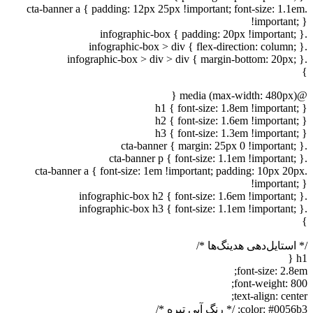
.cta-banner a { padding: 12px 25px !important; font-size: 1.1em
!important; }
.infographic-box { padding: 20px !important; }
.infographic-box > div { flex-direction: column; }
.infographic-box > div > div { margin-bottom: 20px; }
}
@media (max-width: 480px) {
h1 { font-size: 1.8em !important; }
h2 { font-size: 1.6em !important; }
h3 { font-size: 1.3em !important; }
.cta-banner { margin: 25px 0 !important; }
.cta-banner p { font-size: 1.1em !important; }
.cta-banner a { font-size: 1em !important; padding: 10px 20px
!important; }
.infographic-box h2 { font-size: 1.6em !important; }
.infographic-box h3 { font-size: 1.1em !important; }
}
/* استایل‌دهی هدینگ‌ها */
h1 {
font-size: 2.8em;
font-weight: 800;
text-align: center;
color: #0056b3; /* رنگ آبی تیره */