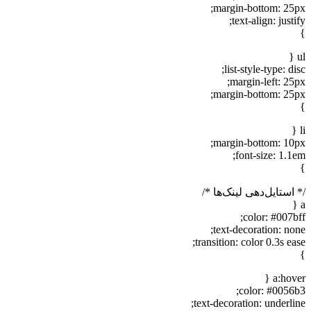
margin-bottom: 25px;
text-align: justify;
}
ul {
list-style-type: disc;
margin-left: 25px;
margin-bottom: 25px;
}
li {
margin-bottom: 10px;
font-size: 1.1em;
}
/* استایل‌دهی لینک‌ها */
a {
color: #007bff;
text-decoration: none;
transition: color 0.3s ease;
}
a:hover {
color: #0056b3;
text-decoration: underline;