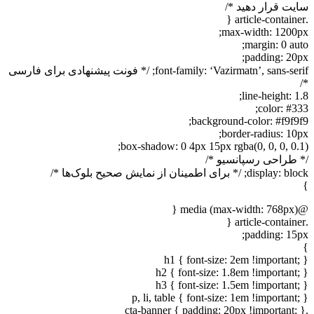
سایت قرار دهید */
.article-container {
max-width: 1200px;
margin: 0 auto;
padding: 20px;
font-family: ‘Vazirmatn’, sans-serif; /* فونت پیشنهادی برای فارسی
*/
line-height: 1.8;
color: #333;
background-color: #f9f9f9;
border-radius: 10px;
box-shadow: 0 4px 15px rgba(0, 0, 0, 0.1);
/* طراحی رسپانسیو */
display: block; /* برای اطمینان از نمایش صحیح بلوک‌ها */
}
@media (max-width: 768px) {
.article-container {
padding: 15px;
}
h1 { font-size: 2em !important; }
h2 { font-size: 1.8em !important; }
h3 { font-size: 1.5em !important; }
p, li, table { font-size: 1em !important; }
.cta-banner { padding: 20px !important; }