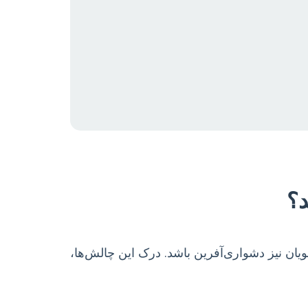
د؟
ان نیز دشواری‌آفرین باشد. درک این چالش‌ها،