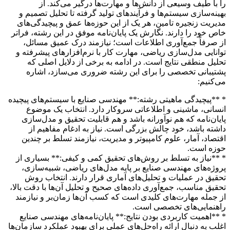
را با طیف وسیعی از دانش‌ها و مهارت‌ها درگیر می‌کند. از
بهینه‌سازی سیستم‌ها و فرآیندهای تولید گرفته تا تحلیل تصمیم و
مدیریت زنجیره تامین، هر یک از این حوزه‌ها عمق و پیچیدگی‌های
خاص خود را دارند. نگارش یک پایان‌نامه موفق در این رشته، فراتر
از صرفاً جمع‌آوری اطلاعات است؛ نیازمند درک عمیق مسائل،
توانایی مدل‌سازی ریاضی، مهارت کار با نرم‌افزارهای پیشرفته و
تحلیل منطقی نتایج است. در ادامه به برخی از دلایل اصلی که
پشتیبانی تخصصی را برای این رشته ضروری می‌سازد، اشاره
می‌کنیم:
* **پیچیدگی ماهیتی رشته:** مهندسی صنایع با سیستم‌های پیچیده
انسانی، ماشینی و اطلاعاتی سروکار دارد. انتخاب یک موضوع
پایان‌نامه که هم نوآورانه باشد و هم قابلیت تحقیق و مدل‌سازی
داشته باشد، خود چالش بزرگی است. نیاز به ادغام مفاهیم از
اقتصاد، آمار، علوم کامپیوتر و مدیریت، نیازمند تسلط بر چندین
حوزه است.
* **نیاز به تسلط بر روش‌های تحقیق کمی و کیفی:** بسیاری از
پروژه‌های مهندسی صنایع بر پایه مدل‌های ریاضی، شبیه‌سازی،
تحقیق در عملیات و تحلیل‌های آماری قرار دارند. انتخاب روش
تحقیق مناسب، جمع‌آوری داده‌های صحیح و تحلیل آن‌ها با دقت بالا،
از جمله مهارت‌های کلیدی است که کسب آن‌ها زمان‌بر و نیازمند
راهنمایی‌های تخصصی است.
* **اهمیت کاربردی بودن نتایج:** پایان‌نامه‌های مهندسی صنایع
اغلب به دنبال ارائه راه‌حل‌های عملی برای بهبود عملکرد سازمان‌ها