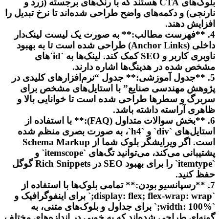
بلوک‌های CTA هستند که با رنگ‌های برجسته (زرد و
نارنجی) و دکمه‌های واضح طراحی شده‌اند تا نرخ تبدیل را
افزایش دهند.
4. **فهرست مطالب:** به صورت یک لیست لینک‌دار
داخلی (Anchor Links) طراحی شده است تا به بهبود
ناوبری کاربر و SEO کمک کند. لینک‌ها به `id`های
مشخص شده در هدینگ‌ها اشاره دارند.
5. **جدول آموزشی:** جدول “نرم‌افزارهای کلیدی در
پژوهش مهندسی صنایع” با استایل‌های مشخص برای
سربرگ و سطرها طراحی شده است تا خوانایی بالا و
ظاهری آراسته داشته باشد.
6. **بخش سوالات متداول (FAQ):** با استفاده از
استایل‌های `div` و `h4`، به صورت بصری منظم شده
است. اگر ویرایشگر بلوک شما از Schema Markup
پشتیبانی می‌کند، می‌توانید تگ‌های `itemscope` و
`itemtype` را برای بهبود SEO در Rich Snippets گوگل
حفظ کنید.
7. **رسپانسیو بودن:** تمامی بلوک‌ها با استفاده از
`display: flex; flex-wrap: wrap;` برای اینفوگرافیک و
`width: 100%;` برای جداول و بلوک‌های متنی، به
گونه‌ای طراحی شده‌اند که به خوبی در اندازه‌های مختلف