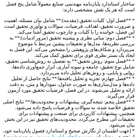
ساختار استاندارد پایان‌نامه مهندسی صنایع معمولاً شامل پنج فصل
است که هر یک نقش مشخصی دارند:
* **فصل اول: کلیات تحقیق (مقدمه):** شامل بیان مسئله، اهمیت
و ضرورت تحقیق، اهداف، فرضیات، سوالات و نوآوری تحقیق است.
این فصل، خواننده را با کلیات و چارچوب تحقیق آشنا می‌کند.
* **فصل دوم: مبانی نظری و پیشینه تحقیق (مرور ادبیات):** به
بررسی نظریه‌ها، مدل‌ها و تحقیقات پیشین مرتبط با موضوع
می‌پردازد و شکاف‌های پژوهشی را مشخص می‌کند. این فصل به
ایجاد یک بستر نظری قوی برای تحقیق کمک می‌کند.
* **فصل سوم: روش تحقیق:** به تفصیل به روش‌شناسی تحقیق،
شامل نوع تحقیق، جامعه و نمونه آماری، ابزار جمع‌آوری داده‌ها،
روایی و پایایی، و روش‌های تحلیل داده می‌پردازد.
* **فصل چهارم: تجزیه و تحلیل یافته‌ها:** نتایج حاصل از تحلیل
داده‌ها و مدل‌سازی‌ها به صورت جداول، نمودارها و متن، به دقت
ارائه و تحلیل می‌شوند. در این فصل، فرضیات تحقیق مورد آزمون
قرار می‌گیرند.
* **فصل پنجم: نتیجه‌گیری، پیشنهادات و محدودیت‌ها:** نتایج اصلی
تحقیق خلاصه شده، به سوالات و فرضیات پاسخ داده می‌شود.
همچنین، پیشنهادات کاربردی برای صنعت و پیشنهادات برای
تحقیقات آتی مطرح می‌گردد. محدودیت‌های تحقیق نیز در این بخش
بیان می‌شود.
* [جهت اطمینان از نگارش صحیح و استاندارد فصول پایان‌نامه خود،
از تخصص مشاوران
موسسه انجام پایان نامه پویش
بهره‌مند شوید.]