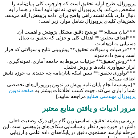
پروپوزال، طرح اولیه تحقیق است که چارچوب کلی پایان‌نامه را
مشخص می‌کند. یک پروپوزال قوی، نه تنها تایید استاد راهنما را به
دنبال دارد، بلکه نقشه راهی واضح برای ادامه پژوهش ارائه می‌دهد.
بخش‌های کلیدی پروپوزال شامل موارد زیر است:
* **بیان مسئله:** توضیح دقیق مشکل پژوهش و اهمیت آن.
* **اهداف تحقیق:** اهداف کلی و جزئی که تحقیق به دنبال
دستیابی به آن‌هاست.
* **فرضیات و سوالات تحقیق:** پیش‌بینی نتایج و سوالاتی که قرار
است پاسخ داده شوند.
* **روش تحقیق:** جزئیات مربوط به جامعه آماری، نمونه‌گیری،
ابزار جمع‌آوری داده‌ها و روش تحلیل.
* **نوآوری تحقیق:** تبیین اینکه پایان‌نامه چه جدیدی به حوزه دانش
اضافه می‌کند.
* [موسسه انجام پایان نامه پویش در تدوین پروپوزال‌های تخصصی
شما را یاری می‌کند. جهت کسب اطلاعات بیشتر به
صفحه تدوین
پروپوزال مهندسی صنایع
مراجعه نمایید.]
مرور ادبیات و یافتن منابع معتبر
بررسی پیشینه تحقیق، اساسی‌ترین گام برای درک وضعیت فعلی
دانش در حوزه مورد نظر و شناسایی شکاف‌های پژوهشی است. این
مرحله نیازمند جستجوی دقیق در پایگاه‌های داده علمی و ارزیابی