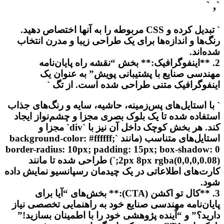
`, `
` تبدیل کرده و CSS مربوطه را به آنها اختصاص دهید.
رنگ‌ها و اندازه‌ها برای یک طراحی زیبا و مدرن انتخاب
شده‌اند.
2. **اینفوگرافیک:** بخش “نقشه راه پایان‌نامه
مهندسی صنایع با پشتیبانی پویش” به عنوان یک
اینفوگرافیک متنی طراحی شده است. از تگ `
` با استایل‌های پس‌زمینه، حاشیه، سایه و رنگ‌های جذاب
استفاده شده تا یک بلوک بصری مجزا و چشم‌نواز ایجاد
کند. هر بخش کوچک داخل آن نیز با `div` مجزا و
استایل‌های متناسب (مانند `background-color: #ffffff;
border-radius: 10px; padding: 15px; box-shadow: 0
2px 8px rgba(0,0,0,0.08);`) طراحی شده تا مانند
کارت‌های اطلاعاتی در یک چیدمان رسپانسیو نمایش داده
شود.
3. **کال تو اکشن (CTA):** بخش‌های “آیا برای
پایان‌نامه مهندسی صنایع خود به راهنمایی تخصصی نیاز
دارید؟” و “آینده پژوهشی خود را با اطمینان بسازید!”