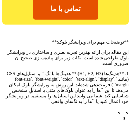
تماس با ما
—
**توضیحات مهم برای ویرایشگر بلوک:**
این مقاله برای ارائه بهترین تجربه بصری و ساختاری در ویرایشگر
بلوک طراحی شده است. نکات زیر برای پیاده‌سازی صحیح آن
ضروری است:
1. **هدینگ‌ها (H1, H2, H3):** هدینگ‌ها با تگ `
` و استایل‌های CSS
(مانند `font-size`, `font-weight`, `color`, `text-align`, `display`,
`margin`) فرمت‌دهی شده‌اند. این روش به ویرایشگر بلوک امکان
می‌دهد تا این `
`ها را به عنوان بلوک‌های متنی با استایل مشخص
شناسایی کند. شما می‌توانید این استایل‌ها را مستقیماً در ویرایشگر
خود اعمال کنید یا `
`ها را به تگ‌های واقعی `
`, `