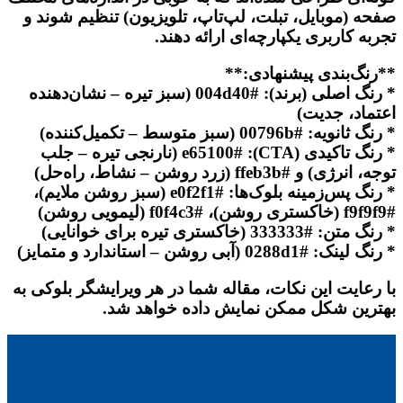
صفحه (موبایل، تبلت، لپ‌تاپ، تلویزیون) تنظیم شوند و
تجربه کاربری یکپارچه‌ای ارائه دهند.
**رنگ‌بندی پیشنهادی:**
* رنگ اصلی (برند): #004d40 (سبز تیره – نشان‌دهنده
اعتماد، جدیت)
* رنگ ثانویه: #00796b (سبز متوسط – تکمیل‌کننده)
* رنگ تاکیدی (CTA): #e65100 (نارنجی تیره – جلب
توجه، انرژی) و #ffeb3b (زرد روشن – نشاط، راه‌حل)
* رنگ پس‌زمینه بلوک‌ها: #e0f2f1 (سبز روشن ملایم)،
#f9f9f9 (خاکستری روشن)، #f0f4c3 (لیمویی روشن)
* رنگ متن: #333333 (خاکستری تیره برای خوانایی)
* رنگ لینک: #0288d1 (آبی روشن – استاندارد و متمایز)
با رعایت این نکات، مقاله شما در هر ویرایشگر بلوکی به
بهترین شکل ممکن نمایش داده خواهد شد.