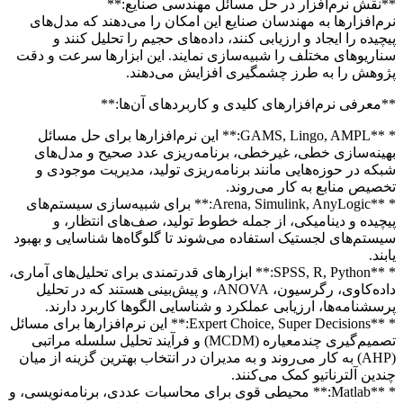
**نقش نرم‌افزار در حل مسائل مهندسی صنایع:**
نرم‌افزارها به مهندسان صنایع این امکان را می‌دهند که مدل‌های
پیچیده را ایجاد و ارزیابی کنند، داده‌های حجیم را تحلیل کنند و
سناریوهای مختلف را شبیه‌سازی نمایند. این ابزارها سرعت و دقت
پژوهش را به طرز چشمگیری افزایش می‌دهند.
**معرفی نرم‌افزارهای کلیدی و کاربردهای آن‌ها:**
* **GAMS, Lingo, AMPL:** این نرم‌افزارها برای حل مسائل
بهینه‌سازی خطی، غیرخطی، برنامه‌ریزی عدد صحیح و مدل‌های
شبکه در حوزه‌هایی مانند برنامه‌ریزی تولید، مدیریت موجودی و
تخصیص منابع به کار می‌روند.
* **Arena, Simulink, AnyLogic:** برای شبیه‌سازی سیستم‌های
پیچیده و دینامیکی، از جمله خطوط تولید، صف‌های انتظار، و
سیستم‌های لجستیک استفاده می‌شوند تا گلوگاه‌ها شناسایی و بهبود
یابند.
* **SPSS, R, Python:** ابزارهای قدرتمندی برای تحلیل‌های آماری،
داده‌کاوی، رگرسیون، ANOVA، و پیش‌بینی هستند که در تحلیل
پرسشنامه‌ها، ارزیابی عملکرد و شناسایی الگوها کاربرد دارند.
* **Expert Choice, Super Decisions:** این نرم‌افزارها برای مسائل
تصمیم‌گیری چندمعیاره (MCDM) و فرآیند تحلیل سلسله مراتبی
(AHP) به کار می‌روند و به مدیران در انتخاب بهترین گزینه از میان
چندین آلترناتیو کمک می‌کنند.
* **Matlab:** محیطی قوی برای محاسبات عددی، برنامه‌نویسی، و