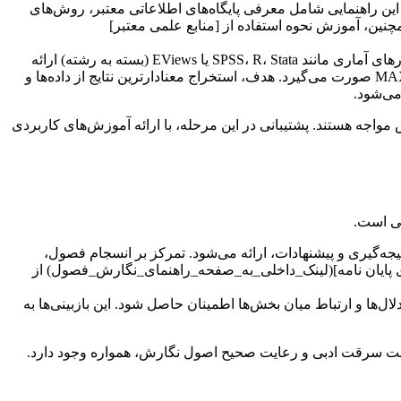
 این راهنمایی شامل معرفی پایگاه‌های اطلاعاتی معتبر، روش‌های
نین، آموزش نحوه استفاده از [منابع علمی معتبر]
پس از جمع‌آوری، نوبت به تحلیل داده‌ها می‌رسد. برای داده‌های کمی، آموزش و راهنمایی در استفاده از نرم‌افزارهای آماری مانند SPSS، R، Stata یا EViews (بسته به رشته) ارائه
می‌شود. برای داده‌های کیفی، راهنمایی در تحلیل محتوا، تحلیل گفتمان، تحلیل تماتیک و استفاده از نرم‌افزارهایی مانند NVivo یا MAXQDA صورت می‌گیرد. هدف، استخراج معنادارترین نتایج از داده‌ها و
می‌شود.
 مواجه هستند. پشتیبانی در این مرحله، با ارائه آموزش‌های کاربردی
بی است.
جه‌گیری و پیشنهادات، ارائه می‌شود. تمرکز بر انسجام فصول،
یره) است. کمک به [نگارش بخش‌های کلیدی پایان نامه](لینک_داخلی_به_صفحه_راهنمای_نگارش_فصول) از
 و ارتباط میان بخش‌ها اطمینان حاصل شود. این بازبینی‌ها به
 بابت سرقت ادبی و رعایت صحیح اصول نگارش، همواره وجود دارد.