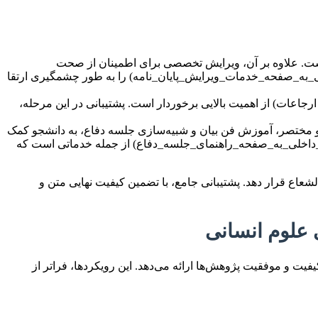
 است. علاوه بر آن، ویرایش تخصصی برای اطمینان از صحت
خلی_به_صفحه_خدمات_ویرایش_پایان_نامه) را به طور چشمگیری ارتقا
اعات) از اهمیت بالایی برخوردار است. پشتیبانی در این مرحله،
ب و مختصر، آموزش فن بیان و شبیه‌سازی جلسه دفاع، به دانشجو کمک
(لینک_داخلی_به_صفحه_راهنمای_جلسه_دفاع) از جمله خدماتی است که
اع قرار دهد. پشتیبانی جامع، با تضمین کیفیت نهایی متن و
 علوم انسانی
فیت و موفقیت پژوهش‌ها ارائه می‌دهد. این رویکردها، فراتر از