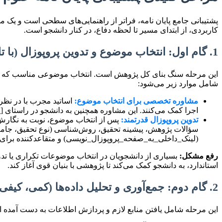
پشتیبانی جامع پایان نامه، فراتر از راهنمایی‌های سطحی است و یک م
کاربردی، از ابتدای مسیر تا لحظه دفاع، در کنار دانشجو است.
1. گام اول: انتخاب موضوع و تدوین پروپوزال (با تاکید بر خلاقیت و نوآوری)
این مرحله سنگ بنای کل پژوهش است. انتخاب موضوعی مناسب که هم با
شامل موارد زیر می‌شود:
مشاوره تخصصی برای انتخاب موضوع:
اساتید مجرب با در نظر
اجرا کمک می‌کنند. این مشاوره همچنین به دانشجو در راستای
تدوین پروپوزال قدرتمند:
پس از انتخاب موضوع، نوبت به نگارش
سؤالات پژوهش، پیشینه تحقیق، روش‌شناسی (نوع تحقیق، جامعه، 
(لینک_داخلی_به_صفحه_پروپوزال_نویسی) و متقاعدکننده برای ا
رفع مشکل:
بسیاری از دانشجویان در انتخاب موضوعات تکراری یا تدوی
استاندارد، به دانشجو کمک می‌کند تا پژوهشی با بنیان قوی آغاز کند.
2. گام دوم: جمع‌آوری و تحلیل داده‌ها (کمی، کیفی و ترکیبی)
این مرحله شامل یافتن منابع لازم و پردازش اطلاعات به دست آمده 