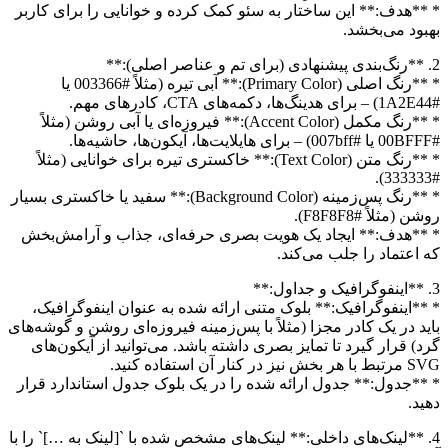
* **هدف:** این ساختار به سئو کمک کرده و خوانایی را برای کاربر
بهبود می‌بخشد.
2. **رنگ‌بندی پیشنهادی (برای تم و عناصر اصلی):**
* **رنگ اصلی (Primary Color):** آبی تیره (مثلاً #003366 یا
#1A2E44) – برای هدینگ‌ها، دکمه‌های CTA، کادرهای مهم.
* **رنگ مکمل (Accent Color):** فیروزه‌ای یا آبی روشن (مثلاً
#00BFFF یا #007bff) – برای هایلایت‌ها، آیکون‌ها، حاشیه‌ها.
* **رنگ متن (Text Color):** خاکستری تیره برای خوانایی (مثلاً
#333333).
* **رنگ پس‌زمینه (Background Color):** سفید یا خاکستری بسیار
روشن (مثلاً #F8F8F8).
* **هدف:** ایجاد یک هویت بصری حرفه‌ای، جذاب و آرامش‌بخش
که اعتماد را جلب می‌کند.
3. **اینفوگرافیک و جداول:**
* **اینفوگرافیک:** بلوک متنی ارائه شده به عنوان اینفوگرافیک،
باید در یک کادر مجزا (مثلاً با پس‌زمینه فیروزه‌ای روشن و گوشه‌های
گرد) قرار گیرد تا تمایز بصری داشته باشد. می‌توانید از آیکون‌های
SVG مرتبط با هر بخش نیز در کنار آن استفاده کنید.
* **جدول:** جدول ارائه شده را در یک بلوک جدول استاندارد قرار
دهید.
4. **لینک‌های داخلی:** لینک‌های مشخص شده با `[لینک به …]` را با