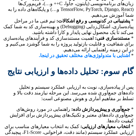
زبان‌های برنامه‌نویسی (پایتون، جاوا، C++ و…)، فریم‌ورک‌ها
(TensorFlow, PyTorch, Django, React و…) و پایگاه‌های داده را به
شما آموزش می‌دهیم.
*
پشتیبانی در کدنویسی و رفع اشکالات:
تیم فنی ما در مراحل
پیاده‌سازی، اشکال‌زدایی (Debugging) و بهینه‌سازی کد به شما کمک
می‌کند تا یک محصول نهایی پایدار و کارا داشته باشید.
*
مستندسازی فنی:
اهمیت مستندسازی کد و فرآیندهای پیاده‌سازی
برای شفافیت و قابلیت بازتولید پروژه را به شما گوشزد می‌کنیم و
در این زمینه راهنمایی ارائه می‌دهیم.
*
آشنایی با متدولوژی‌های مختلف تحقیق در اینجا.
گام سوم: تحلیل داده‌ها و ارزیابی نتایج
پس از پیاده‌سازی، نوبت به ارزیابی عملکرد سیستم و تحلیل
داده‌های جمع‌آوری شده می‌رسد. این مرحله نیازمند دقت بالا و
تسلط بر مفاهیم آماری و هوش مصنوعی است:
*
جمع‌آوری و پیش‌پردازش داده:
راهنمایی در مورد روش‌های
جمع‌آوری داده‌های معتبر و تکنیک‌های پیش‌پردازش برای افزایش
کیفیت داده‌ها.
*
انتخاب معیارهای ارزیابی:
کمک به انتخاب معیارهای مناسب برای
ارزیابی عملکرد سیستم (مانند دقت، فراخوانی، F1-Score، پیچیدگی