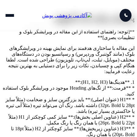
📞
پشتیبانی پایان نامه کامپیوتر
**[توجه: راهنمای استفاده از این مقاله در ویرایشگر بلوک و
تنظیمات بصری]**
این مقاله با ساختاری هدفمند برای نمایش بهینه در ویرایشگرهای
بلوک (مانند گوتنبرگ وردپرس) و رسپانسیو بودن در دستگاه‌های
مختلف (موبایل، تبلت، لپ‌تاپ، تلویزیون) طراحی شده است. لطفا
هنگام کپی و چسباندن، نکات زیر را برای دستیابی به بهترین نتیجه
رعایت فرمایید:
1. **هدینگ‌ها (H1, H2, H3):**
* **فرمت:** از تگ‌های Heading موجود در ویرایشگر بلوک استفاده
کنید.
* **H1 (عنوان اصلی):** باید بزرگترین سایز و ضخامت (مثلاً سایز
28pt تا 32pt، Bold) داشته باشد. رنگ آن می‌تواند تیره (مثلاً آبی تیره
یا خاکستری بسیار تیره) باشد.
* **H2 (عناوین اصلی بخش‌ها):** سایز کمی کوچکتر از H1 (مثلاً
22pt تا 26pt، Bold) با همان رنگ یا رنگ مکمل.
* **H3 (عناوین زیربخش‌ها):** سایز کوچکتر از H2 (مثلاً 18pt تا
20pt، Bold) با همان رنگ.