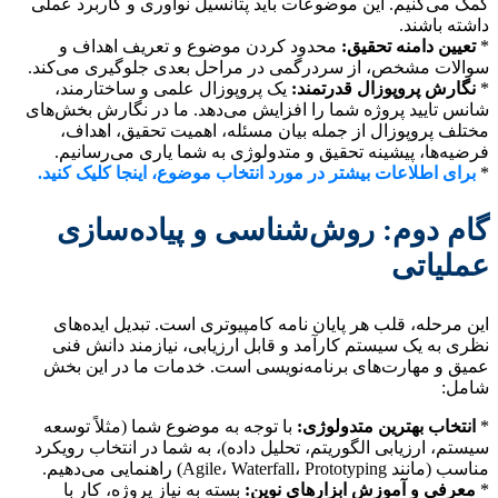
کمک می‌کنیم. این موضوعات باید پتانسیل نوآوری و کاربرد عملی
داشته باشند.
*
تعیین دامنه تحقیق:
محدود کردن موضوع و تعریف اهداف و
سوالات مشخص، از سردرگمی در مراحل بعدی جلوگیری می‌کند.
*
نگارش پروپوزال قدرتمند:
یک پروپوزال علمی و ساختارمند،
شانس تایید پروژه شما را افزایش می‌دهد. ما در نگارش بخش‌های
مختلف پروپوزال از جمله بیان مسئله، اهمیت تحقیق، اهداف،
فرضیه‌ها، پیشینه تحقیق و متدولوژی به شما یاری می‌رسانیم.
*
برای اطلاعات بیشتر در مورد انتخاب موضوع، اینجا کلیک کنید.
گام دوم: روش‌شناسی و پیاده‌سازی
عملیاتی
این مرحله، قلب هر پایان نامه کامپیوتری است. تبدیل ایده‌های
نظری به یک سیستم کارآمد و قابل ارزیابی، نیازمند دانش فنی
عمیق و مهارت‌های برنامه‌نویسی است. خدمات ما در این بخش
شامل:
*
انتخاب بهترین متدولوژی:
با توجه به موضوع شما (مثلاً توسعه
سیستم، ارزیابی الگوریتم، تحلیل داده)، به شما در انتخاب رویکرد
مناسب (مانند Agile، Waterfall، Prototyping) راهنمایی می‌دهیم.
*
معرفی و آموزش ابزارهای نوین:
بسته به نیاز پروژه، کار با