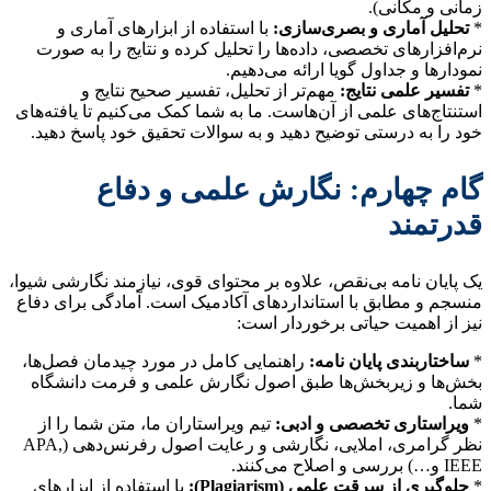
زمانی و مکانی).
*
تحلیل آماری و بصری‌سازی:
با استفاده از ابزارهای آماری و
نرم‌افزارهای تخصصی، داده‌ها را تحلیل کرده و نتایج را به صورت
نمودارها و جداول گویا ارائه می‌دهیم.
*
تفسیر علمی نتایج:
مهم‌تر از تحلیل، تفسیر صحیح نتایج و
استنتاج‌های علمی از آن‌هاست. ما به شما کمک می‌کنیم تا یافته‌های
خود را به درستی توضیح دهید و به سوالات تحقیق خود پاسخ دهید.
گام چهارم: نگارش علمی و دفاع
قدرتمند
یک پایان نامه بی‌نقص، علاوه بر محتوای قوی، نیازمند نگارشی شیوا،
منسجم و مطابق با استانداردهای آکادمیک است. آمادگی برای دفاع
نیز از اهمیت حیاتی برخوردار است:
*
ساختاربندی پایان نامه:
راهنمایی کامل در مورد چیدمان فصل‌ها،
بخش‌ها و زیربخش‌ها طبق اصول نگارش علمی و فرمت دانشگاه
شما.
*
ویراستاری تخصصی و ادبی:
تیم ویراستاران ما، متن شما را از
نظر گرامری، املایی، نگارشی و رعایت اصول رفرنس‌دهی (APA,
IEEE و…) بررسی و اصلاح می‌کنند.
*
جلوگیری از سرقت علمی (Plagiarism):
با استفاده از ابزارهای